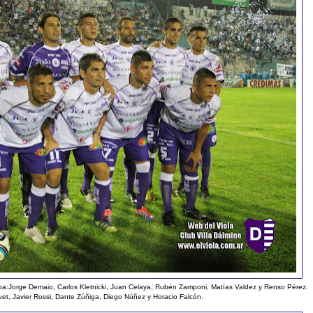
riba:Jorge Demaio, Carlos Kletnicki, Juan Celaya, Rubén Zamponi, Matías Valdez y Renso Pérez.
et, Javier Rossi, Dante Zúñiga, Diego Núñez y Horacio Falcón.