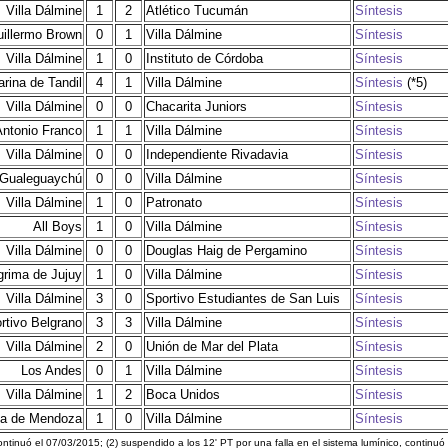
Villa Dálmine
1
2
Atlético Tucumán
Síntesis
illermo Brown
0
1
Villa Dálmine
Síntesis
Villa Dálmine
1
0
Instituto de Córdoba
Síntesis
ina de Tandil
4
1
Villa Dálmine
Síntesis
(*5)
Villa Dálmine
0
0
Chacarita Juniors
Síntesis
Antonio Franco
1
1
Villa Dálmine
Síntesis
Villa Dálmine
0
0
Independiente Rivadavia
Síntesis
 Gualeguaychú
0
0
Villa Dálmine
Síntesis
Villa Dálmine
1
0
Patronato
Síntesis
All Boys
1
0
Villa Dálmine
Síntesis
Villa Dálmine
0
0
Douglas Haig de Pergamino
Síntesis
rima de Jujuy
1
0
Villa Dálmine
Síntesis
Villa Dálmine
3
0
Sportivo Estudiantes de San Luis
Síntesis
rtivo Belgrano
3
3
Villa Dálmine
Síntesis
Villa Dálmine
2
0
Unión de Mar del Plata
Síntesis
Los Andes
0
1
Villa Dálmine
Síntesis
Villa Dálmine
1
2
Boca Unidos
Síntesis
ma de Mendoza
1
0
Villa Dálmine
Síntesis
continuó el 07/03/2015; (2) suspendido a los 12' PT por una falla en el sistema lumínico, continuó