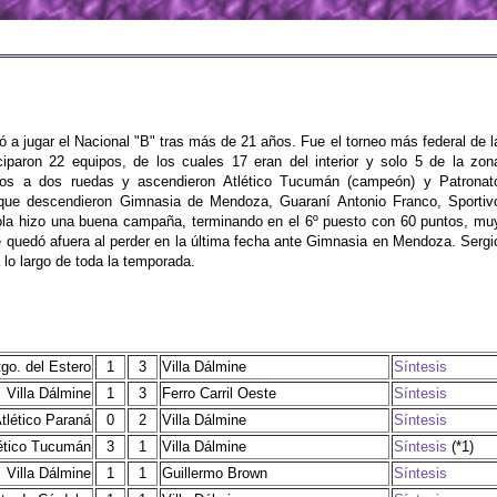
ó a jugar el Nacional "B" tras más de 21 años. Fue el torneo más federal de l
iciparon 22 equipos, de los cuales 17 eran del interior y solo 5 de la zon
odos a dos ruedas y ascendieron Atlético Tucumán (campeón) y Patronat
s que descendieron Gimnasia de Mendoza, Guaraní Antonio Franco, Sportiv
iola hizo una buena campaña, terminando en el 6º puesto con 60 puntos, mu
 se quedó afuera al perder en la última fecha ante Gimnasia en Mendoza. Sergi
 lo largo de toda la temporada.
tgo. del Estero
1
3
Villa Dálmine
Síntesis
Villa Dálmine
1
3
Ferro Carril Oeste
Síntesis
tlético Paraná
0
2
Villa Dálmine
Síntesis
ético Tucumán
3
1
Villa Dálmine
Síntesis
(*1)
Villa Dálmine
1
1
Guillermo Brown
Síntesis