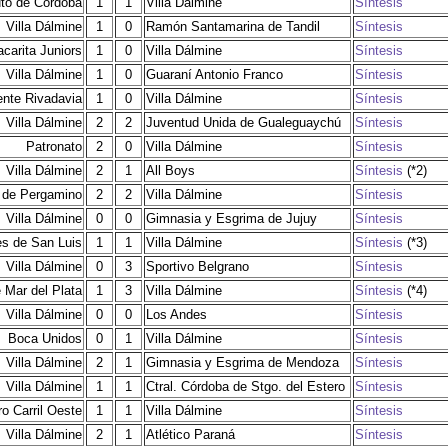
tuto de Córdoba
1
1
Villa Dálmine
Síntesis
Villa Dálmine
1
0
Ramón Santamarina de Tandil
Síntesis
carita Juniors
1
0
Villa Dálmine
Síntesis
Villa Dálmine
1
0
Guaraní Antonio Franco
Síntesis
ente Rivadavia
1
0
Villa Dálmine
Síntesis
Villa Dálmine
2
2
Juventud Unida de Gualeguaychú
Síntesis
Patronato
2
0
Villa Dálmine
Síntesis
Villa Dálmine
2
1
All Boys
Síntesis
(*2)
 de Pergamino
2
2
Villa Dálmine
Síntesis
Villa Dálmine
0
0
Gimnasia y Esgrima de Jujuy
Síntesis
es de San Luis
1
1
Villa Dálmine
Síntesis
(*3)
Villa Dálmine
0
3
Sportivo Belgrano
Síntesis
 Mar del Plata
1
3
Villa Dálmine
Síntesis
(*4)
Villa Dálmine
0
0
Los Andes
Síntesis
Boca Unidos
0
1
Villa Dálmine
Síntesis
Villa Dálmine
2
1
Gimnasia y Esgrima de Mendoza
Síntesis
Villa Dálmine
1
1
Ctral. Córdoba de Stgo. del Estero
Síntesis
ro Carril Oeste
1
1
Villa Dálmine
Síntesis
Villa Dálmine
2
1
Atlético Paraná
Síntesis