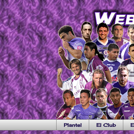
Plantel
El Club
E