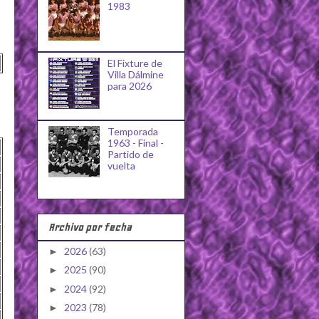
1983
El Fixture de
Villa Dálmine
para 2026
Temporada
1963 - Final -
Partido de
vuelta
Archivo por fecha
2026
(63)
►
2025
(90)
►
2024
(92)
►
2023
(78)
►