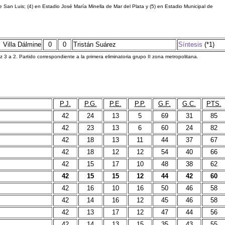
 San Luis; (4) en Estadio José María Minella de Mar del Plata y (5) en Estadio Municipal de
Villa Dálmine
0
0
Tristán Suárez
Síntesis
(*1)
 3 a 2. Partido correspondiente a la primera eliminatoria grupo II zona metropolitana.
P.J.
P.G.
P.E.
P.P.
G.F.
G.C.
PTS.
42
24
13
5
69
31
85
42
23
13
6
60
24
82
42
18
13
11
44
37
67
42
18
12
12
54
40
66
42
15
17
10
48
38
62
42
15
15
12
44
42
60
42
16
10
16
50
46
58
42
14
16
12
45
46
58
42
13
17
12
47
44
56
42
14
13
15
35
43
55