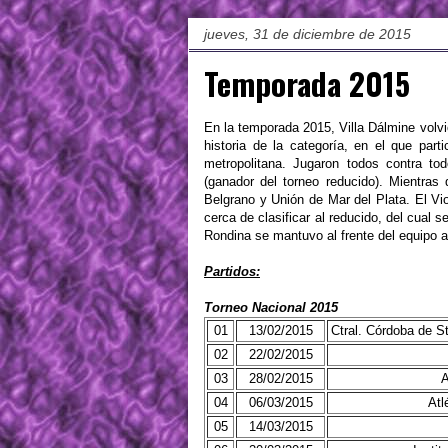
jueves, 31 de diciembre de 2015
Temporada 2015
En la temporada 2015, Villa Dálmine volvi
historia de la categoría, en el que part
metropolitana. Jugaron todos contra t
(ganador del torneo reducido). Mientra
Belgrano y Unión de Mar del Plata. El V
cerca de clasificar al reducido, del cual
Rondina se mantuvo al frente del equipo a
Partidos:
Torneo Nacional 2015
01
13/02/2015
Ctral. Córdoba de S
02
22/02/2015
03
28/02/2015
A
04
06/03/2015
Atl
05
14/03/2015