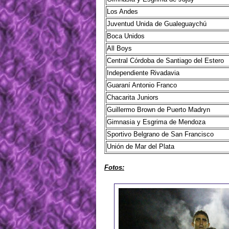
Los Andes
Juventud Unida de Gualeguaychú
Boca Unidos
All Boys
Central Córdoba de Santiago del Estero
Independiente Rivadavia
Guaraní Antonio Franco
Chacarita Juniors
Guillermo Brown de Puerto Madryn
Gimnasia y Esgrima de Mendoza
Sportivo Belgrano de San Francisco
Unión de Mar del Plata
Fotos: