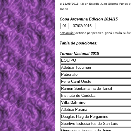
el 13/05/2015; (3) en Estadio Juan Gilberto Funes de
Tandil.
Copa Argentina Edición 2014/15
01
07/02/2015
Aclaración:
definido por penales, ganó Tristán Suárez
Tabla de posiciones:
Torneo Nacional 2015
EQUIPO
Atlético Tucumán
Patronato
Ferro Carril Oeste
Ramón Santamarina de Tandil
Instituto de Córdoba
Villa Dálmine
Atlético Paraná
Douglas Haig de Pergamino
Sportivo Estudiantes de San Luis
Gimnasia y Esgrima de Jujuy