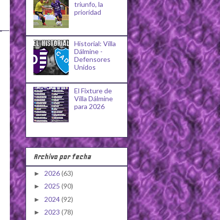
triunfo, la
prioridad
Historial: Villa
Dálmine -
Defensores
Unidos
El Fixture de
Villa Dálmine
para 2026
Archivo por fecha
2026
(63)
►
2025
(90)
►
2024
(92)
►
2023
(78)
►