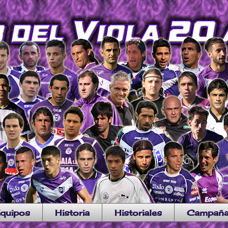
quipos
Historia
Historiales
Campañ