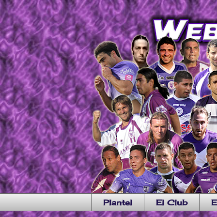
Plantel
El Club
E