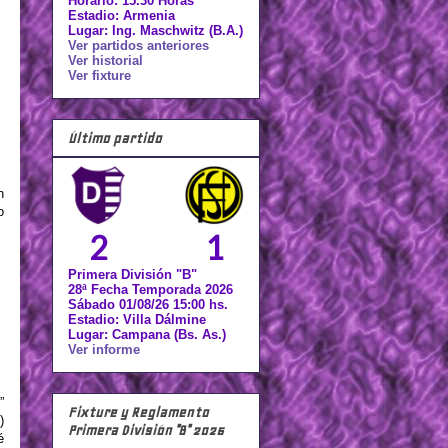
Horario: 15.30 Horas
Estadio: Armenia
Lugar: Ing. Maschwitz (B.A.)
Ver partidos anteriores
Ver historial
Ver fixture
Último partido
n
o
2
1
Primera División "B"
28ª Fecha Temporada 2026
Sábado 01/08/26 15:00 hs.
Estadio: Villa Dálmine
Lugar: Campana (Bs. As.)
Ver informe
”
Fixture y Reglamento
)
Primera División "B" 2026
é