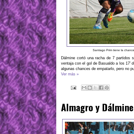
Santiago Prim tiene la chance
Dálmine cortó una racha de 7 partidos s
ventaja con el gol de Basualdo a los 17' d
algunas chances de empatarlo, pero no p
Ver más »
Almagro y Dálmine 