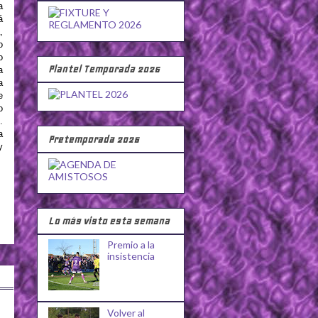
a
á
,
o
o
Plantel Temporada 2026
a
a
e
o
.
a
Pretemporada 2026
y
Lo más visto esta semana
Premio a la
insistencia
Volver al