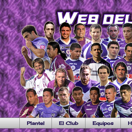
Plantel
El Club
Equipos
H