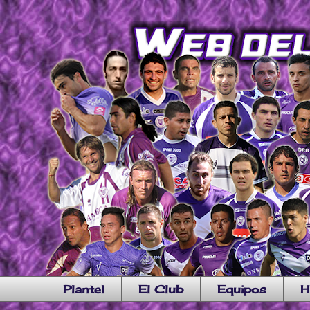
Plantel
El Club
Equipos
H