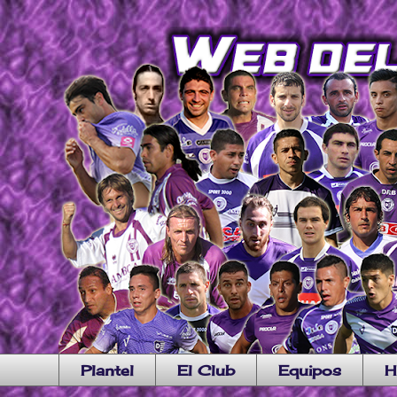
Plantel
El Club
Equipos
H