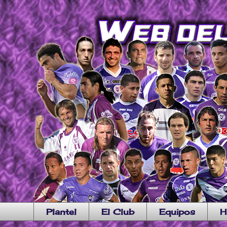
Plantel
El Club
Equipos
H