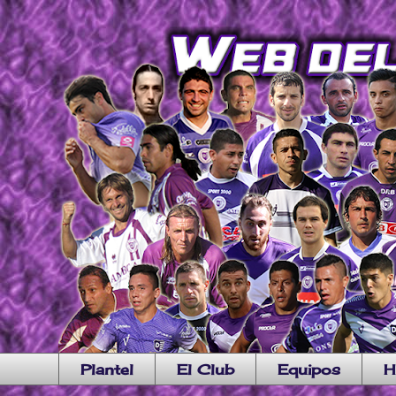
Plantel
El Club
Equipos
H