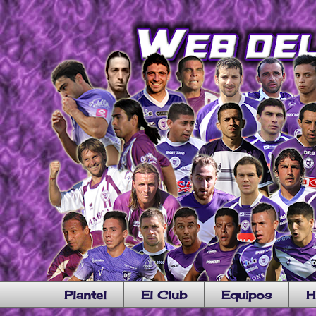
Plantel
El Club
Equipos
H