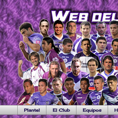
Plantel
El Club
Equipos
H