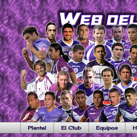
Plantel
El Club
Equipos
H