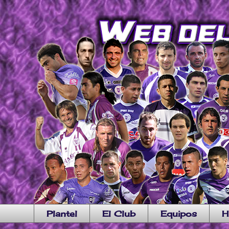
Plantel
El Club
Equipos
H