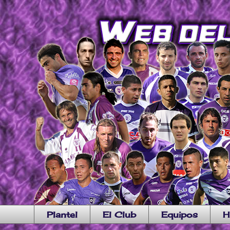
Plantel
El Club
Equipos
H