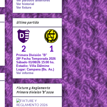
Ver partidos anteriores
Ver historial
Ver fixture
Último partido
2
1
Primera División "B"
28ª Fecha Temporada 2026
Sábado 01/08/26 15:00 hs.
Estadio: Villa Dálmine
Lugar: Campana (Bs. As.)
Ver informe
Fixture y Reglamento
Primera División "B" 2026