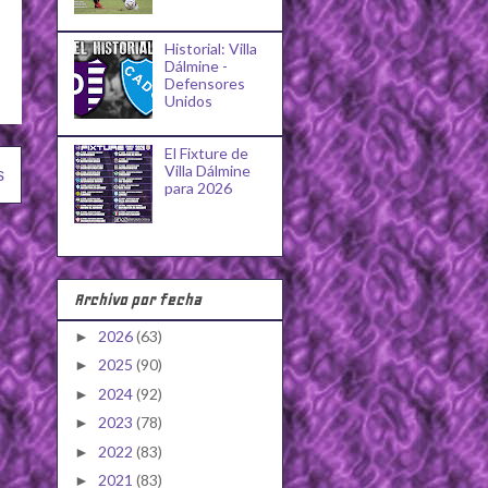
Historial: Villa
Dálmine -
Defensores
Unidos
El Fixture de
Villa Dálmine
s
para 2026
Archivo por fecha
2026
(63)
►
2025
(90)
►
2024
(92)
►
2023
(78)
►
2022
(83)
►
2021
(83)
►