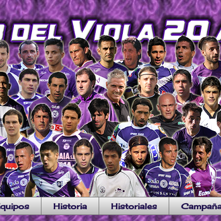
quipos
Historia
Historiales
Campañ