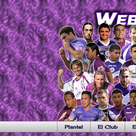
Plantel
El Club
E