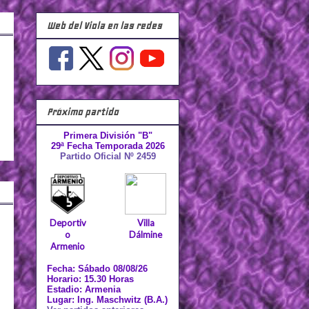
Web del Viola en las redes
Próximo partido
Primera División "B"
29ª Fecha Temporada 2026
Partido Oficial Nº 2459
Deportiv
Villa
o
Dálmine
Armenio
Fecha: Sábado 08/08/26
Horario: 15.30 Horas
Estadio: Armenia
Lugar: Ing. Maschwitz (B.A.)