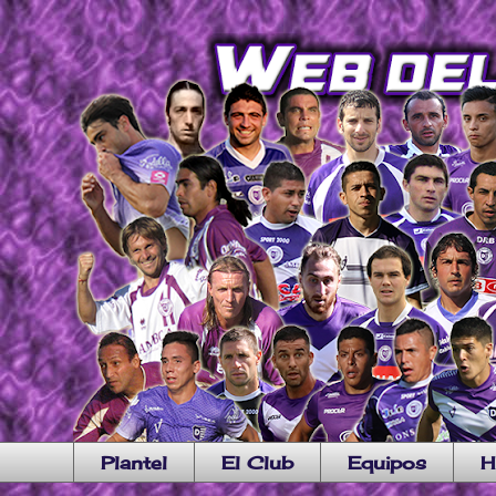
Plantel
El Club
Equipos
H