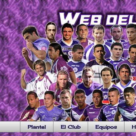
Plantel
El Club
Equipos
H