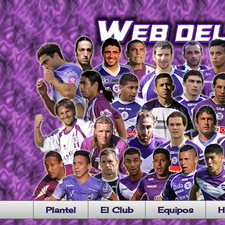
Plantel
El Club
Equipos
H