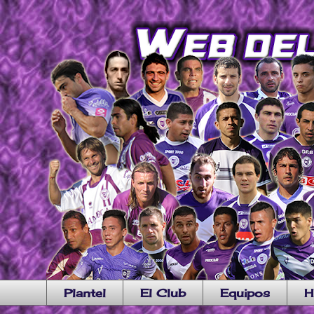
Plantel
El Club
Equipos
H