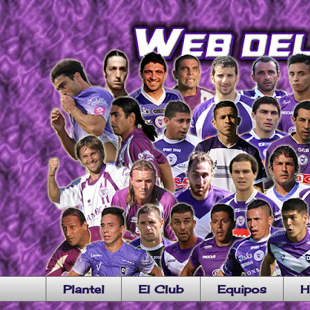
Plantel
El Club
Equipos
H