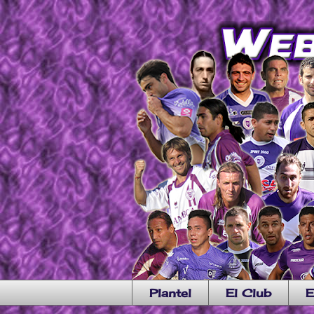
Plantel
El Club
E