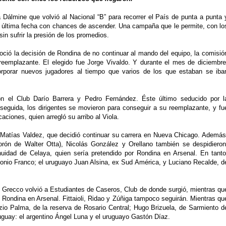
a Dálmine que volvió al Nacional “B” para recorrer el País de punta a punta 
a última fecha con chances de ascender. Una campaña que le permite, con lo
in sufrir la presión de los promedios.
ió la decisión de Rondina de no continuar al mando del equipo, la comisió
eemplazante. El elegido fue Jorge Vivaldo. Y durante el mes de diciembre
rporar nuevos jugadores al tiempo que varios de los que estaban se iba
n el Club Darío Barrera y Pedro Fernández. Éste último seducido por l
Enseguida, los dirigentes se movieron para conseguir a su reemplazante, y fu
ciones, quien arregló su arribo al Viola.
e Matías Valdez, que decidió continuar su carrera en Nueva Chicago. Además
orón de Walter Otta), Nicolás González y Orellano también se despidieron
uidad de Celaya, quien sería pretendido por Rondina en Arsenal. En tanto
tonio Franco; el uruguayo Juan Alsina, ex Sud América, y Luciano Recalde, d
 Grecco volvió a Estudiantes de Caseros, Club de donde surgió, mientras qu
Rondina en Arsenal. Fittaioli, Ridao y Zúñiga tampoco seguirán. Mientras qu
izio Palma, de la reserva de Rosario Central; Hugo Brizuela, de Sarmiento d
guay: el argentino Ángel Luna y el uruguayo Gastón Díaz.