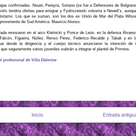
ajas confirmadas. Nouet, Pereyra, Soriano (se fue a Defensores de Belgrano
Solís tendría ofertas para emigrar y Fydriszewski volvería a Newell’s, aunqu
réstamo. Los que se suman, son los dos ex Unión de Mar del Plata Wilso
 proveniente de Sud América: Mauricio Alonso.
rada renovaron en el arco Kletnicki y Ponce de León, en la defensa Álvarez
alcón, Figueira, Núñez, Renso Pérez, Federico Recalde y Tabak y en l
ue desde la dirigencia y el cuerpo técnico anunciaron la intención de i
 que seguramente varios juveniles subirán a integrar el plantel de Primera.
l profesional de Villa Dálmine
Inicio
Entrada antigu