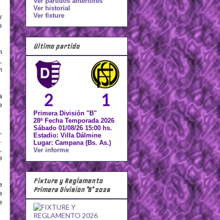
Ver partidos anteriores
Ver historial
Ver fixture
y
s
Último partido
n
,
n
2
1
a
e
Primera División "B"
28ª Fecha Temporada 2026
Sábado 01/08/26 15:00 hs.
,
Estadio: Villa Dálmine
.
Lugar: Campana (Bs. As.)
,
Ver informe
e
Fixture y Reglamento
e
Primera División "B" 2026
e
e