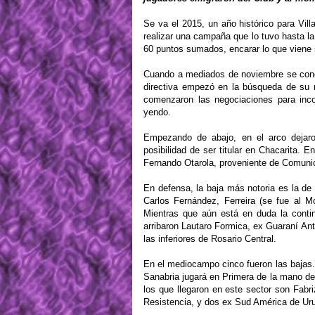
Se va el 2015, un año histórico para Vill
realizar una campaña que lo tuvo hasta l
60 puntos sumados, encarar lo que viene s
Cuando a mediados de noviembre se conoc
directiva empezó en la búsqueda de su r
comenzaron las negociaciones para inco
yendo.
Empezando de abajo, en el arco dejaro
posibilidad de ser titular en Chacarita. 
Fernando Otarola, proveniente de Comunica
En defensa, la baja más notoria es la d
Carlos Fernández, Ferreira (se fue al M
Mientras que aún está en duda la contin
arribaron Lautaro Formica, ex Guaraní An
las inferiores de Rosario Central.
En el mediocampo cinco fueron las bajas.
Sanabria jugará en Primera de la mano de 
los que llegaron en este sector son Fabr
Resistencia, y dos ex Sud América de Uru