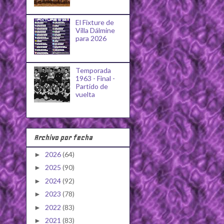
El Fixture de
Villa Dálmine
para 2026
Temporada
1963 - Final -
Partido de
vuelta
Archivo por fecha
2026
(64)
►
2025
(90)
►
2024
(92)
►
2023
(78)
►
2022
(83)
►
2021
(83)
►