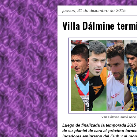
jueves, 31 de diciembre de 2015
Villa Dálmine term
Villa Dálmine sumó once 
Luego de finalizada la temporada 2015
de su plantel de cara al próximo torneo
jugadores emigraron del Club y al mom