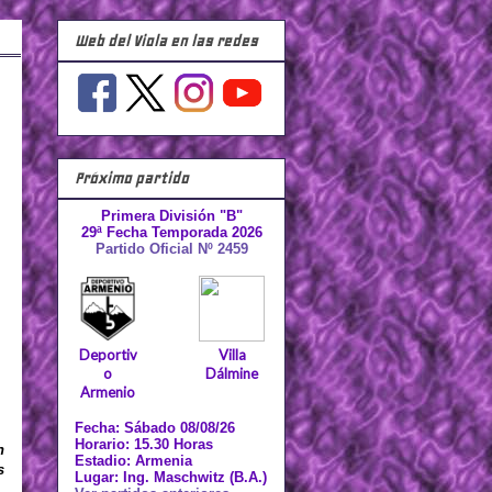
Web del Viola en las redes
Próximo partido
Primera División "B"
29ª Fecha Temporada 2026
Partido Oficial Nº 2459
Deportiv
Villa
o
Dálmine
Armenio
Fecha: Sábado 08/08/26
Horario: 15.30 Horas
n
Estadio: Armenia
s
Lugar: Ing. Maschwitz (B.A.)