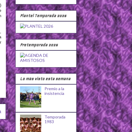
)
e
Plantel Temporada 2026
n
,
a
r
Pretemporada 2026
Lo más visto esta semana
Premio a la
insistencia
a
Temporada
1983