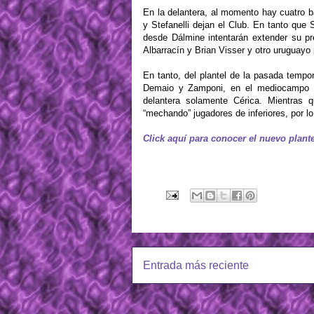
En la delantera, al momento hay cuatro b
y Stefanelli dejan el Club. En tanto que 
desde Dálmine intentarán extender su p
Albarracín y Brian Visser y otro uruguayo
En tanto, del plantel de la pasada tempo
Demaio y Zamponi, en el mediocampo F
delantera solamente Cérica. Mientras q
“mechando” jugadores de inferiores, por lo
Click aquí para conocer el nuevo plante
Entrada más reciente