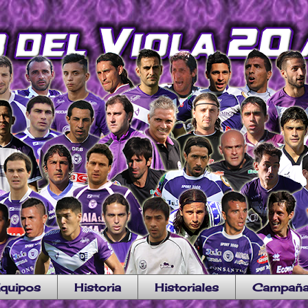
quipos
Historia
Historiales
Campañ