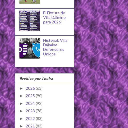
El Fixture de
Villa Dálmine
para 2026
Historial: Villa
Dálmine -
Defensores
Unidos
Archivo por fecha
2026
(63)
►
2025
(90)
►
2024
(92)
►
2023
(78)
►
2022
(83)
►
2021
(83)
►