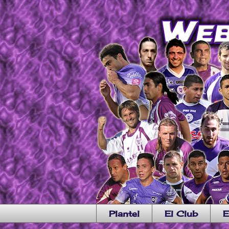
Plantel
El Club
E