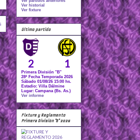
Ver partidos anteriores
Ver historial
Ver fixture
s
Último partido
2
1
Primera División "B"
28ª Fecha Temporada 2026
Sábado 01/08/26 15:00 hs.
Estadio: Villa Dálmine
Lugar: Campana (Bs. As.)
Ver informe
Fixture y Reglamento
Primera División "B" 2026