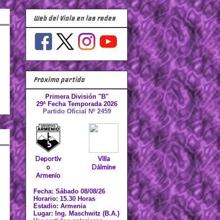
Web del Viola en las redes
Próximo partido
Primera División "B"
29ª Fecha Temporada 2026
Partido Oficial Nº 2459
Deportiv
Villa
o
Dálmine
Armenio
Fecha: Sábado 08/08/26
Horario: 15.30 Horas
Estadio: Armenia
Lugar: Ing. Maschwitz (B.A.)