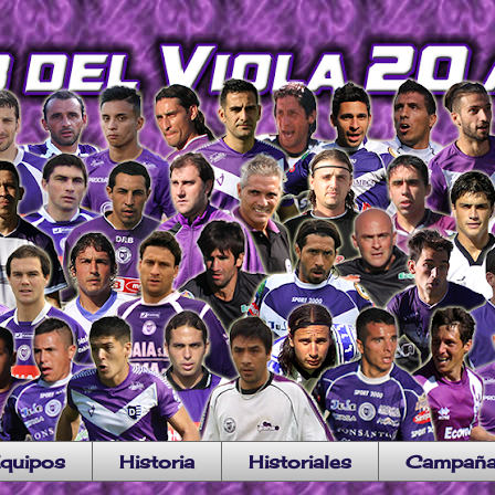
quipos
Historia
Historiales
Campañ