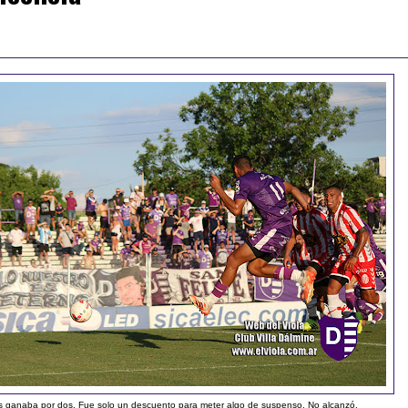
as ganaba por dos. Fue solo un descuento para meter algo de suspenso. No alcanzó.