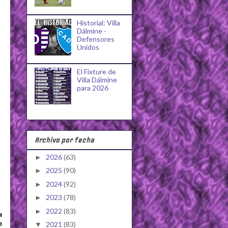
Historial: Villa
Dálmine -
Defensores
Unidos
El Fixture de
Villa Dálmine
para 2026
Archivo por fecha
2026
(63)
►
2025
(90)
►
2024
(92)
►
2023
(78)
►
2022
(83)
►
a
n
2021
(83)
▼