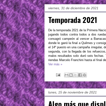
viernes, 31 de diciembre de 2021
Temporada 2021
De la temporada 2021 de la Primera Nacion
jugando todos contra todos a dos rueda
consagró campeón al vencer a Barracas 
donde le ganó la final a Quilmes y consig
el 14º puesto en una campaña irregular, d
segunda, con la llegada de los refuerzos,
malos resultados solo duró seis fechas. 
riendas Marcelo Franchini hasta el final d
Ver más »
lunes, 15 de noviembre de 2021
Algo más que displ