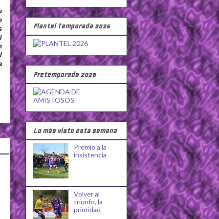
u
o
Plantel Temporada 2026
s
l
n
l
a
Pretemporada 2026
Lo más visto esta semana
Premio a la
insistencia
Volver al
triunfo, la
prioridad