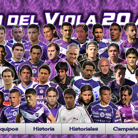
quipos
Historia
Historiales
Campañ