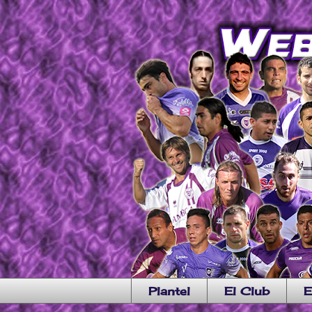
Plantel
El Club
E