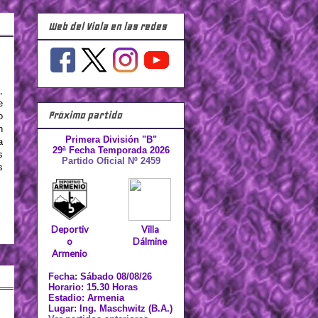
Web del Viola en las redes
,
e
Próximo partido
o
n
Primera División "B"
a
29ª Fecha Temporada 2026
s
Partido Oficial Nº 2459
s
Deportiv
Villa
o
Dálmine
Armenio
Fecha: Sábado 08/08/26
Horario: 15.30 Horas
Estadio: Armenia
Lugar: Ing. Maschwitz (B.A.)