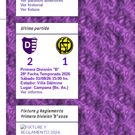
Ver partidos anteriores
Ver historial
Ver fixture
Último partido
2
1
Primera División "B"
28ª Fecha Temporada 2026
Sábado 01/08/26 15:00 hs.
Estadio: Villa Dálmine
Lugar: Campana (Bs. As.)
Ver informe
Fixture y Reglamento
Primera División "B" 2026