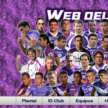
Plantel
El Club
Equipos
H