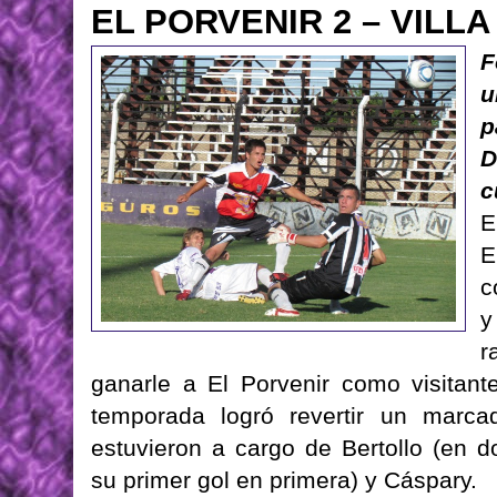
EL PORVENIR 2 – VILLA
F
u
p
D
c
E
E
c
y
r
ganarle a El Porvenir como visitan
temporada logró revertir un marcad
estuvieron a cargo de Bertollo (en 
su primer gol en primera) y Cáspary.