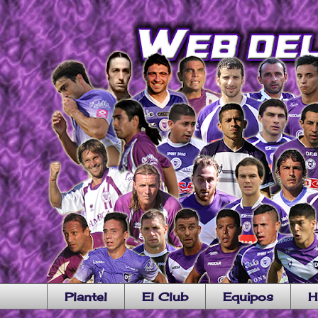
Plantel
El Club
Equipos
H