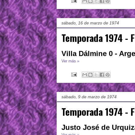
sábado, 16 de marzo de 1974
Temporada 1974 - F
Villa Dálmine 0 - Arg
Ver más »
sábado, 9 de marzo de 1974
Temporada 1974 - F
Justo José de Urquiza
Ver más »