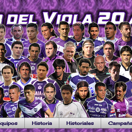
quipos
Historia
Historiales
Campañ