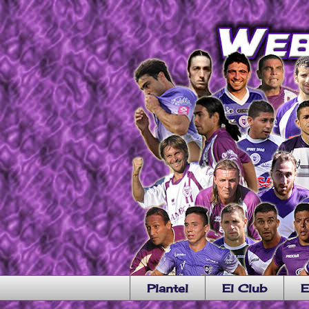
Plantel
El Club
E