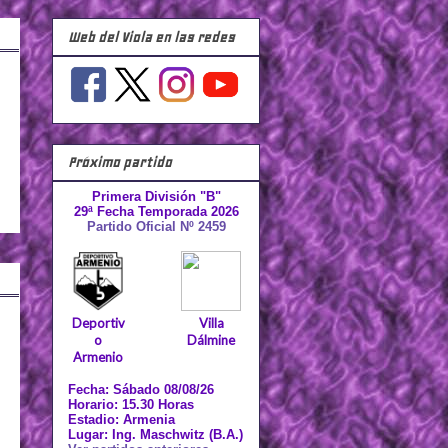
Web del Viola en las redes
Próximo partido
Primera División "B"
29ª Fecha Temporada 2026
Partido Oficial Nº 2459
Deportiv
Villa
o
Dálmine
Armenio
Fecha: Sábado 08/08/26
Horario: 15.30 Horas
Estadio: Armenia
Lugar: Ing. Maschwitz (B.A.)