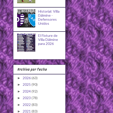
Historial: Villa
Dálmine -
Defensores
Unidos
El Fixture de
Villa Dálmine
para 2026
Archivo por fecha
2026
(63)
►
2025
(90)
►
2024
(92)
►
2023
(78)
►
2022
(83)
►
2021
(83)
►