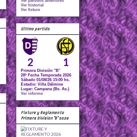
Ver partidos anteriores
Ver historial
Ver fixture
Último partido
2
1
Primera División "B"
28ª Fecha Temporada 2026
Sábado 01/08/26 15:00 hs.
Estadio: Villa Dálmine
Lugar: Campana (Bs. As.)
Ver informe
Fixture y Reglamento
Primera División "B" 2026