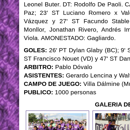
Leonel Buter. DT: Rodolfo De Paoli. 
Paz; 23' ST Luciano Romero x Val
Vázquez y 27' ST Facundo Stable
Monllor, Jonathan Rivero, Andrés Im
Viola. AMONESTADO: Gagliardo.
GOLES:
26' PT Dylan Glaby (BC); 9'
ST Francisco Nouet (VD) y 47' ST Dan
ARBITRO:
Pablo Dóvalo
ASISTENTES:
Gerardo Lencina y Walt
CAMPO DE JUEGO:
Villa Dálmine (M
PUBLICO:
1000 personas
GALERIA D