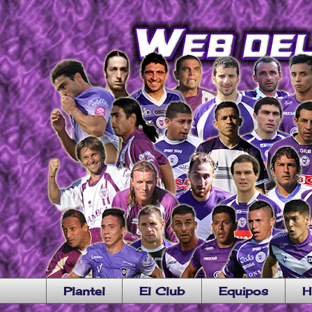
Plantel
El Club
Equipos
H