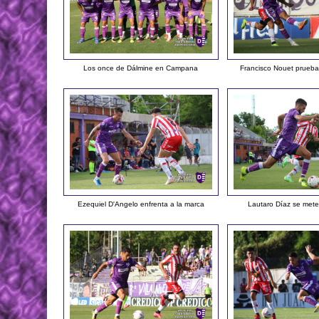
Los once de Dálmine en Campana
Francisco Nouet prueb
Ezequiel D'Angelo enfrenta a la marca
Lautaro Díaz se mete