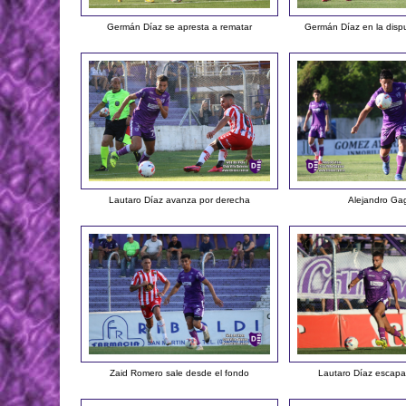
Germán Díaz se apresta a rematar
Germán Díaz en la disp
Lautaro Díaz avanza por derecha
Alejandro Gag
Zaid Romero sale desde el fondo
Lautaro Díaz escapa