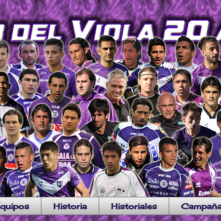
quipos
Historia
Historiales
Campañ