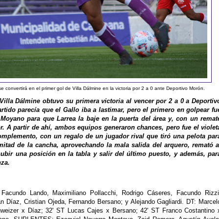
convertirá en el primer gol de Villa Dálmine en la victoria por 2 a 0 ante Deportivo Morón.
o, Villa Dálmine obtuvo su primera victoria al vencer por 2 a 0 a Deportiv
tido parecía que el Gallo iba a lastimar, pero el primero en golpear fu
 Moyano para que Larrea la baje en la puerta del área y, con un remat
r. A partir de ahí, ambos equipos generaron chances, pero fue el violet
 complemento, con un regalo de un jugador rival que tiró una pelota par
itad de la cancha, aprovechando la mala salida del arquero, remató a
subir una posición en la tabla y salir del último puesto, y además, par
nza.
Facundo Lando, Maximiliano Pollacchi, Rodrigo Cáseres, Facundo Rizzi
 Díaz, Cristian Ojeda, Fernando Bersano; y Alejando Gagliardi. DT: Marcel
weizer x Díaz; 32' ST Lucas Cajes x Bersano; 42' ST Franco Costantino 