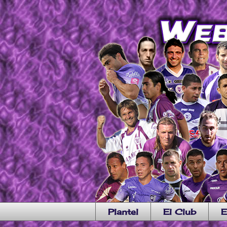
Plantel
El Club
E