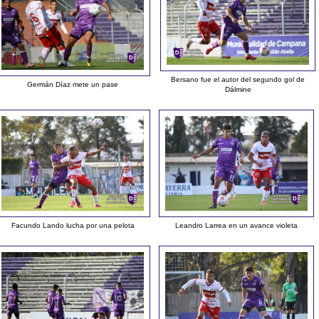
Bersano fue el autor del segundo gol de
Germán Díaz mete un pase
Dálmine
Facundo Lando lucha por una pelota
Leandro Larrea en un avance violeta