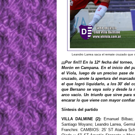
Leandro Larrea saca el remate cruzado que se 
¡¡¡Por fin!!! En la 12ª fecha del torne
Morón en Campana. En el inicio del par
el Viola, luego de un preciso pase de
cruzado, anote la apertura del marcado
el que logró liquidarlo, a los 30' del
que Bersano se vaya solo y desde la m
arco vacío. Un triunfo que sirve para 
encarar lo que viene con mayor confia
Síntesis del partido
VILLA DALMINE (2):
Emanuel Bilbao; 
Santiago Moyano; Leandro Larrea, Germán
Franchini. CAMBIOS: 25' ST Ataliva Sch