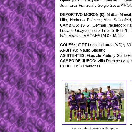
Ojeda y 42' ST Agustín Stancato x Moy
Juan Cruz Franzoni y Sergio Sosa. AM
DEPORTIVO MORON (0):
Matías Mansilla
Lillo, Norberto Palmieri; Alan Schönfe
CAMBIOS: 15' ST Germán Pacheco x Palmi
Luciano Guaycochea x Lillo. SUPLENTE
Iván Álvarez. AMONESTADO: Molina.
GOLES:
10' PT Leandro Larrea (VD) y 30
ARBITRO:
Mauro Biasutto
ASISTENTES:
Gonzalo Pedro y Guido Fer
CAMPO DE JUEGO:
Villa Dálmine (Muy 
PUBLICO:
80 personas
Los once de Dálmine en Campana