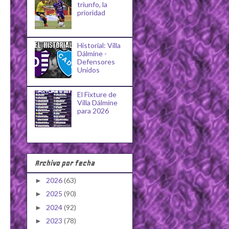
triunfo, la
prioridad
Historial: Villa
Dálmine -
Defensores
Unidos
El Fixture de
Villa Dálmine
para 2026
Archivo por fecha
2026
(63)
►
2025
(90)
►
2024
(92)
►
2023
(78)
►