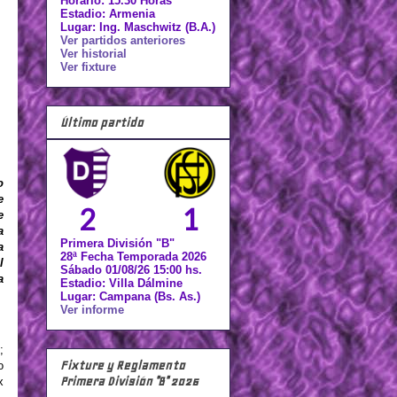
Horario: 15.30 Horas
Estadio: Armenia
Lugar: Ing. Maschwitz (B.A.)
Ver partidos anteriores
Ver historial
Ver fixture
Último partido
o
e
2
1
e
a
Primera División "B"
a
28ª Fecha Temporada 2026
l
Sábado 01/08/26 15:00 hs.
a
Estadio: Villa Dálmine
Lugar: Campana (Bs. As.)
Ver informe
;
Fixture y Reglamento
o
Primera División "B" 2026
x