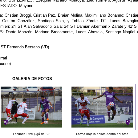
ano. SUPLENTES: Ezequiel Navarro Montoya, Zaid Romero, Agustín Ayala
ONESTADO: Moyano.
; Cristian Broggi, Cristian Paz, Braian Molina, Maximiliano Bonanno; Cristia
ld, Gastón González, Santiago Sala; y Tobías Zárate. DT: Lucas Bovaglio
eri; 24' ST Alan Salvador x Sala; 24' ST Damián Akerman x Zárate y 42' S
S: Dante Monzón, Mariano Bracamonte, Lucas Abascia, Santiago Nagüel 
' ST Fernando Bersano (VD).
rari
bueno)
GALERIA DE FOTOS
Facundo Rizzi jugó de "3"
Larrea baja la pelota dentro del área