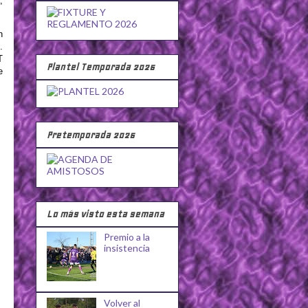
,
n
.
T
Plantel Temporada 2026
e
Pretemporada 2026
Lo más visto esta semana
Premio a la
insistencia
Volver al