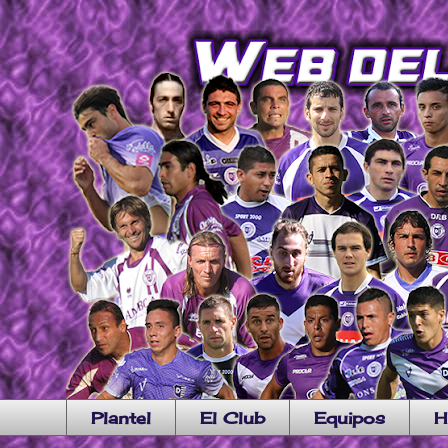
Plantel
El Club
Equipos
H