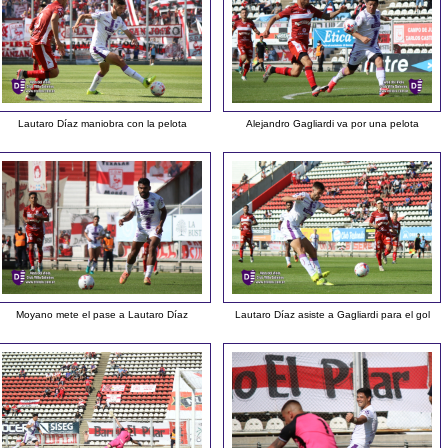
Lautaro Díaz maniobra con la pelota
Alejandro Gagliardi va por una pelota
Moyano mete el pase a Lautaro Díaz
Lautaro Díaz asiste a Gagliardi para el gol