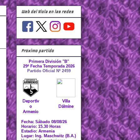
Web del Viola en las redes
Próximo partido
Primera División "B"
29ª Fecha Temporada 2026
Partido Oficial Nº 2459
Deportiv
Villa
o
Dálmine
Armenio
Fecha: Sábado 08/08/26
Horario: 15.30 Horas
Estadio: Armenia
Lugar: Ing. Maschwitz (B.A.)