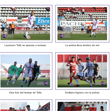
Laureano Tello se apresta a rematar
La pelota lleva destino de red
Otra foto del festejo de Tello
Emiliano Agüero con la pelota