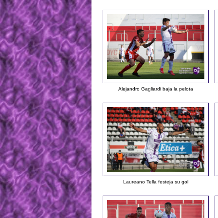
Alejandro Gagliardi baja la pelota
Laureano Tella festeja su gol