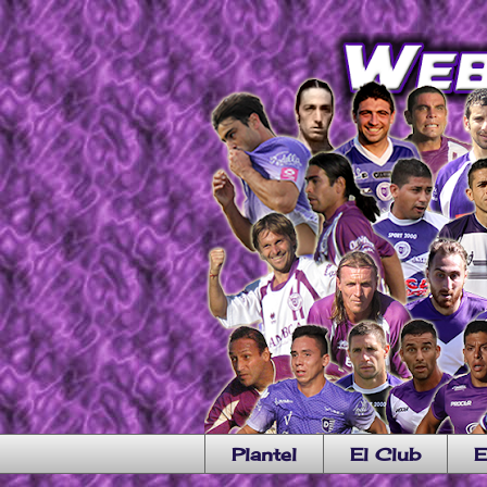
Plantel
El Club
E