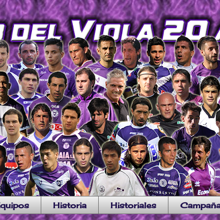
quipos
Historia
Historiales
Campañ