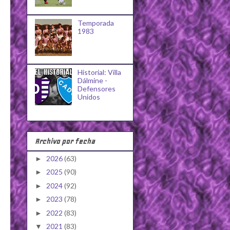
Temporada
1983
Historial: Villa
Dálmine -
Defensores
Unidos
Archivo por fecha
2026
(63)
►
2025
(90)
►
2024
(92)
►
2023
(78)
►
2022
(83)
►
2021
(83)
▼