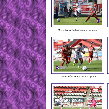
Maximiliano Pollacchi mete un pase
Lautaro Díaz lucha por una pelota