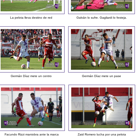
La pelota lleva destino de red
Galván lo sufre. Gagliardi lo festeja.
Germán Díaz mete un centro
Germán Díaz mete un pase
Facundo Rizzi maniobra ante la marca
Zaid Romero lucha por una pelota