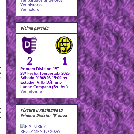
Ver partidos anteriores
Ver historial
Ver fixture
Último partido
2
1
.
y
Primera División "B"
e
28ª Fecha Temporada 2026
Sábado 01/08/26 15:00 hs.
e
Estadio: Villa Dálmine
Lugar: Campana (Bs. As.)
Ver informe
n
.
Fixture y Reglamento
'
Primera División "B" 2026
o
,