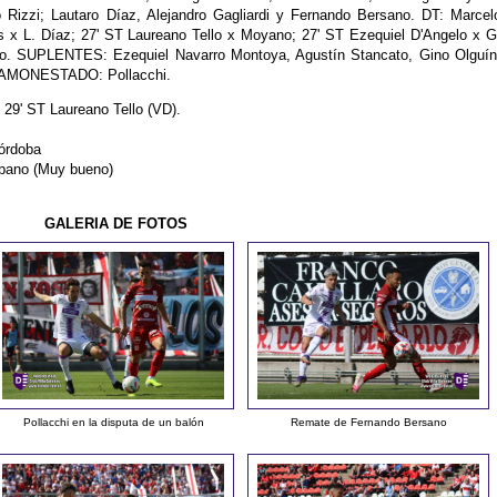
Rizzi; Lautaro Díaz, Alejandro Gagliardi y Fernando Bersano. DT: Marcel
 x L. Díaz; 27' ST Laureano Tello x Moyano; 27' ST Ezequiel D'Angelo x G
no. SUPLENTES: Ezequiel Navarro Montoya, Agustín Stancato, Gino Olguín
. AMONESTADO: Pollacchi.
 29' ST Laureano Tello (VD).
Córdoba
bano (Muy bueno)
GALERIA DE FOTOS
Pollacchi en la disputa de un balón
Remate de Fernando Bersano