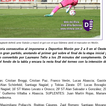
 Gagliardi definió ante Galván y marcó el gol con el que Dálmine abrió el marcador en Morón.
toria consecutiva al imponerse a Deportivo Morón por 2 a 0 en el Oeste
gran partido, anotando el primer gol sobre el final de la etapa inicial 
do convertido por Laureano Tello a los 29 minutos del complemento. D
l fondo de la tabla y encara la recta final del torneo con la intensión d
; Cristian Broggi, Cristian Paz, Franco Verón, Lucas Abascia; Gastó
, Alan Schönfeld, Santiago Nagüel; y Tobías Zárate. DT: Lucas Bovaglio
agüel; 16' ST Mateo Levato x Orosco; 29' ST Alan Salvador x González; 29
Guillermo Villalba x Abascia. SUPLENTES: Juan Martín Rojas, Marian
Ledesma.
Maximiliano Pollacchi, Rodrigo Cáseres, Zaid Romero; Santiago Moyano