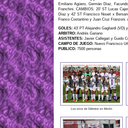
Emiliano Agüero, Germán Díaz, Facundo 
Franchini. CAMBIOS: 20' ST Lucas Cajes
Díaz y 42' ST Francisco Nouet x Bersa
Franco Costantino y Juan Cruz Franzoni
GOLES:
43' PT Alejandro Gagliardi (VD) y
ARBITRO:
Andrés Gariano
ASISTENTES:
Javier Callegari y Guido 
CAMPO DE JUEGO:
Nuevo Francisco Ur
PUBLICO:
7500 personas
Los once de Dálmine en Morón