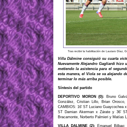
Tras recibir la habilitación de Lautaro Díaz,
Villa Dálmine consiguió su cuarta vic
Nuevamente Alejandro Gagliardi hizo un 
metiendo la asistencia para el segun
esta manera, el Viola se va alejando de
terminar lo más arriba posible.
Síntesis del partido
DEPORTIVO MORON (0):
Bruno Galván
González, Cristian Lillo, Brian Orosco
CAMBIOS: 16' ST Luciano Guaycochea x N
ST Damian Akerman x Zárate y 36' ST 
Bracamonte, Norberto Palmieri y Matías 
VILLA DALMINE (2):
Emanuel Bilbao; 