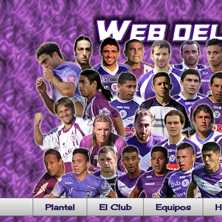
Plantel
El Club
Equipos
H