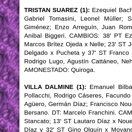
TRISTAN SUAREZ (1):
Ezequiel Bache
Gabriel Tomasini, Leonel Müller; 
Giménez; Enzo Arreguín, Juan Rom
Anibal Biggeri. CAMBIOS: 38' PT Ez
Marcos Brítez Ojeda x Nelle; 23' ST 
Delgado x Pucheta y 37' ST Franco
Rodrigo Lugo, Agustín Cattáneo, Ne
AMONESTADO: Quiroga.
VILLA DALMINE (1):
Emanuel Bilbao
Pollacchi, Rodrigo Cáseres, Facundo
Agüero, Germán Díaz; Francisco Noue
Bersano. DT: Marcelo Franchini. CAM
Stancato; 13' ST Lautaro Díaz x Noue
Díaz y 32' ST Gino Olguín x Moyan