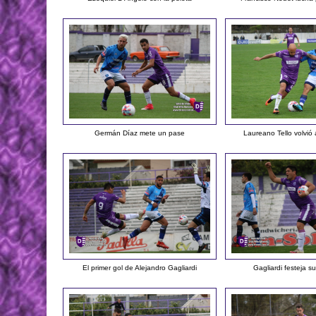
Germán Díaz mete un pase
Laureano Tello volvió 
El primer gol de Alejandro Gagliardi
Gagliardi festeja su