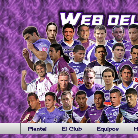
Plantel
El Club
Equipos
H