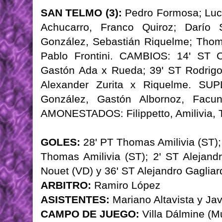
SAN TELMO (3):
Pedro Formosa; Lucas
Achucarro, Franco Quiroz; Darío 
González, Sebastián Riquelme; Thom
Pablo Frontini. CAMBIOS: 14' ST C
Gastón Ada x Rueda; 39' ST Rodrigo
Alexander Zurita x Riquelme. SUP
González, Gastón Albornoz, Facu
AMONESTADOS: Filippetto, Amilivia, 
GOLES:
28' PT Thomas Amilivia (ST); 
Thomas Amilivia (ST); 2' ST Alejandr
Nouet (VD) y 36' ST Alejandro Gagliard
ARBITRO:
Ramiro López
ASISTENTES:
Mariano Altavista y Jav
CAMPO DE JUEGO:
Villa Dálmine (M