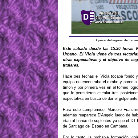
A pesar del regreso de Laurea
Este sábado desde las 15.30 horas V
Urbano. El Viola viene de tres victoria
otras expectativas y el objetivo de s
titulares.
Hace tres fechas el Viola tocaba fondo y
equipo no encontraba el rumbo y parecía 
timón y por primera vez en el torneo log
que le permitieron escalar tres posicion
expectativa en busca de dar el golpe ante
Para este compromiso, Marcelo Franchin
además reaparece D'Angelo luego de hab
irían al banco de suplentes ya que el DT 
de Santiago del Estero en Campana.
Por lo tanto, la probable formación vio