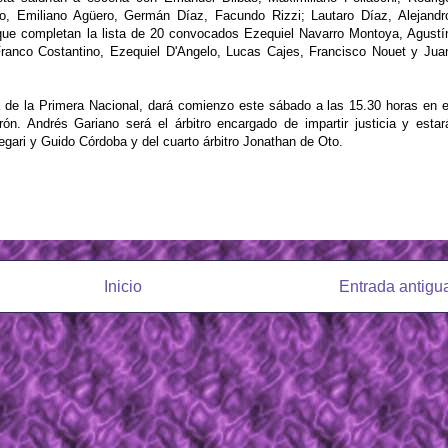
, Emiliano Agüero, Germán Díaz, Facundo Rizzi; Lautaro Díaz, Alejandr
que completan la lista de 20 convocados Ezequiel Navarro Montoya, Agustí
Franco Costantino, Ezequiel D'Angelo, Lucas Cajes, Francisco Nouet y Jua
ha de la Primera Nacional, dará comienzo este sábado a las 15.30 horas en e
n. Andrés Gariano será el árbitro encargado de impartir justicia y estar
gari y Guido Córdoba y del cuarto árbitro Jonathan de Oto.
Inicio
Entrada antigu