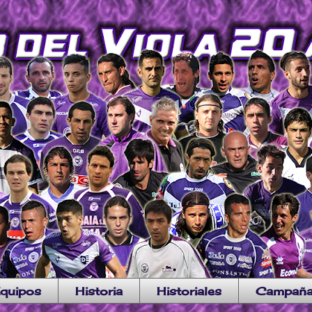
quipos
Historia
Historiales
Campañ