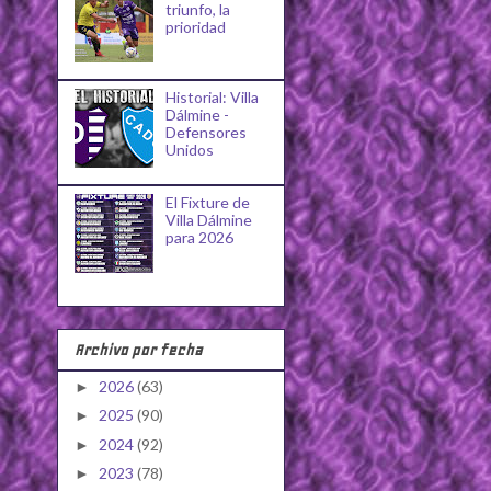
triunfo, la
prioridad
Historial: Villa
Dálmine -
Defensores
Unidos
El Fixture de
Villa Dálmine
para 2026
Archivo por fecha
2026
(63)
►
2025
(90)
►
2024
(92)
►
2023
(78)
►