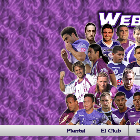
Plantel
El Club
E