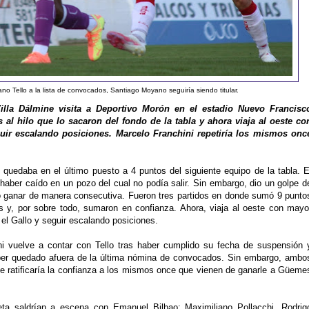
no Tello a la lista de convocados, Santiago Moyano seguiría siendo titular.
illa Dálmine visita a Deportivo Morón en el estadio Nuevo Francisc
s al hilo que lo sacaron del fondo de la tabla y ahora viaja al oeste co
eguir escalando posiciones. Marcelo Franchini repetiría los mismos onc
 quedaba en el último puesto a 4 puntos del siguiente equipo de la tabla. E
haber caído en un pozo del cual no podía salir. Sin embargo, dio un golpe d
ró ganar de manera consecutiva. Fueron tres partidos en donde sumó 9 punto
es y, por sobre todo, sumaron en confianza. Ahora, viaja al oeste con mayo
 el Gallo y seguir escalando posiciones.
i vuelve a contar con Tello tras haber cumplido su fecha de suspensión 
er quedado afuera de la última nómina de convocados. Sin embargo, ambo
le ratificaría la confianza a los mismos once que vienen de ganarle a Güeme
leta saldrían a escena con Emanuel Bilbao; Maximiliano Pollacchi, Rodrig