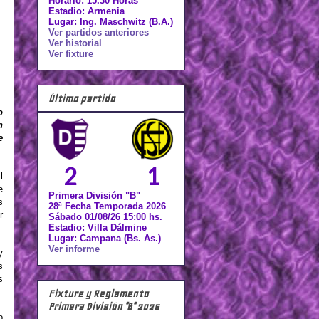
Horario: 15.30 Horas
Estadio: Armenia
Lugar: Ing. Maschwitz (B.A.)
Ver partidos anteriores
Ver historial
Ver fixture
Último partido
o
n
e
2
1
l
e
Primera División "B"
s
28ª Fecha Temporada 2026
r
Sábado 01/08/26 15:00 hs.
Estadio: Villa Dálmine
Lugar: Campana (Bs. As.)
Ver informe
y
s
s
Fixture y Reglamento
Primera División "B" 2026
o