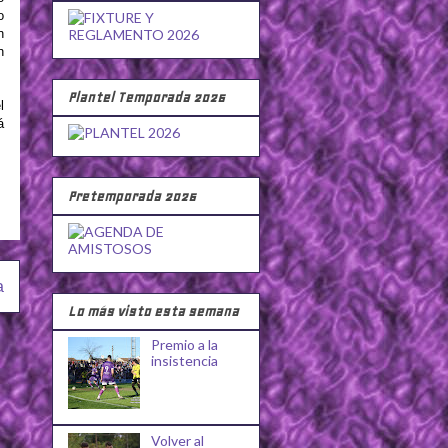
o
n
n
Plantel Temporada 2026
l
á
Pretemporada 2026
a
Lo más visto esta semana
Premio a la
insistencia
Volver al