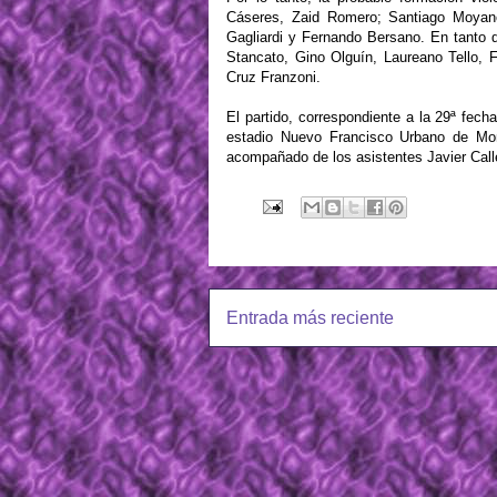
Cáseres, Zaid Romero; Santiago Moyano
Gagliardi y Fernando Bersano. En tanto 
Stancato, Gino Olguín, Laureano Tello, 
Cruz Franzoni.
El partido, correspondiente a la 29ª fec
estadio Nuevo Francisco Urbano de Moró
acompañado de los asistentes Javier Calle
Entrada más reciente