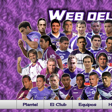
Plantel
El Club
Equipos
H