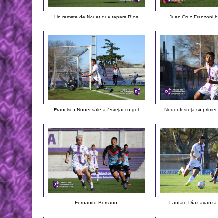
Un remate de Nouet que tapará Ríos
Juan Cruz Franzoni h
Francisco Nouet sale a festejar su gol
Nouet festeja su primer
Fernando Bersano
Lautaro Díaz avanza 