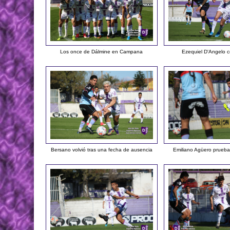
Los once de Dálmine en Campana
Ezequiel D'Angelo c
Bersano volvió tras una fecha de ausencia
Emiliano Agüero prueb