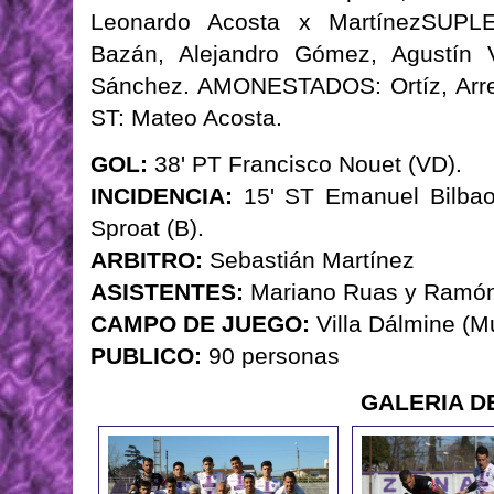
Leonardo Acosta x MartínezSUPL
Bazán, Alejandro Gómez, Agustín V
Sánchez. AMONESTADOS: Ortíz, Arre
ST: Mateo Acosta.
GOL:
38' PT Francisco Nouet (VD).
INCIDENCIA:
15' ST Emanuel Bilbao 
Sproat (B).
ARBITRO:
Sebastián Martínez
ASISTENTES:
Mariano Ruas y Ramón
CAMPO DE JUEGO:
Villa Dálmine (M
PUBLICO:
90 personas
GALERIA D