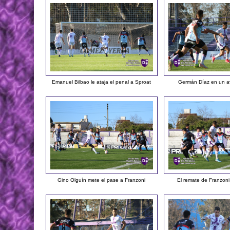
Emanuel Bilbao le ataja el penal a Sproat
Germán Díaz en un a
Gino Olguín mete el pase a Franzoni
El remate de Franzoni