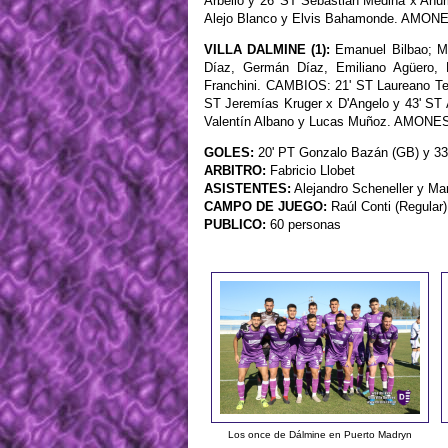
Arbello y 26' ST Sebastián Medina x Ah
Alejo Blanco y Elvis Bahamonde. AMONE
VILLA DALMINE (1):
Emanuel Bilbao; Ma
Díaz, Germán Díaz, Emiliano Agüero, 
Franchini. CAMBIOS: 21' ST Laureano Tell
ST Jeremías Kruger x D'Angelo y 43' ST
Valentín Albano y Lucas Muñoz. AMONE
GOLES:
20' PT Gonzalo Bazán (GB) y 33'
ARBITRO:
Fabricio Llobet
ASISTENTES:
Alejandro Scheneller y Ma
CAMPO DE JUEGO:
Raúl Conti (Regular)
PUBLICO:
60 personas
Los once de Dálmine en Puerto Madryn