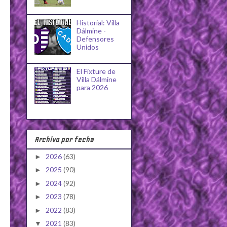
Historial: Villa
Dálmine -
Defensores
Unidos
El Fixture de
Villa Dálmine
para 2026
Archivo por fecha
2026
(63)
►
2025
(90)
►
2024
(92)
►
2023
(78)
►
2022
(83)
►
2021
(83)
▼