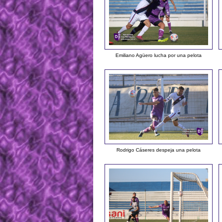
Emiliano Agüero lucha por una pelota
Rodrigo Cáseres despeja una pelota