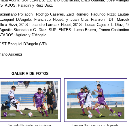
umada Acuña. SUPLENTES: Luciano Guarracino, Enzo Guardia, José Villegas
STADOS: Paladini y Ruíz Díaz.
ximiliano Pollacchi, Rodrigo Cáseres, Zaid Romero, Facundo Rizzi; Lautar
Ezequiel D'Angelo, Francisco Nouet; y Juan Cruz Franzoni. DT: Marcel
o x Rizzi; 30' ST Leandro Larrea x Nouet; 30' ST Lucas Cajes x L. Díaz; 43
 Agustín Stancato x G. Díaz. SUPLENTES: Lucas Bruera, Franco Costantino
STADOS: Agüero y D'Angelo.
 ST Ezequiel D'Angelo (VD).
riano Ascenzi
GALERIA DE FOTOS
Facundo Rizzi sale por izquierda
Lautaro Díaz avanza con la pelota