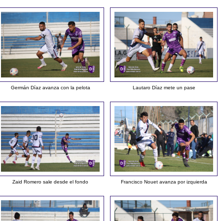
Germán Díaz avanza con la pelota
Lautaro Díaz mete un pase
Zaid Romero sale desde el fondo
Francisco Nouet avanza por izquierda