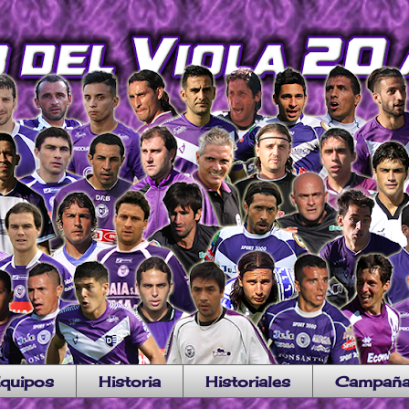
quipos
Historia
Historiales
Campañ