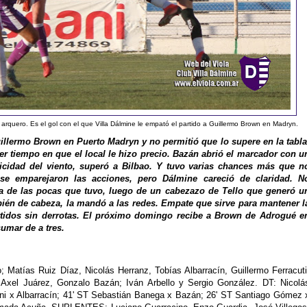
arquero. Es el gol con el que Villa Dálmine le empató el partido a Guillermo Brown en Madryn.
illermo Brown en Puerto Madryn y no permitió que lo supere en la tabla
r tiempo en que el local le hizo precio. Bazán abrió el marcador con u
cidad del viento, superó a Bilbao. Y tuvo varias chances más que n
se emparejaron las acciones, pero Dálmine careció de claridad. N
na de las pocas que tuvo, luego de un cabezazo de Tello que generó u
bién de cabeza, la mandó a las redes. Empate que sirve para mantener l
partidos sin derrotas. El próximo domingo recibe a Brown de Adrogué e
umar de a tres.
 Matías Ruiz Díaz, Nicolás Herranz, Tobías Albarracín, Guillermo Ferracuti
Axel Juárez, Gonzalo Bazán; Iván Arbello y Sergio González. DT: Nicolá
ni x Albarracín; 41' ST Sebastián Banega x Bazán; 26' ST Santiago Gómez 