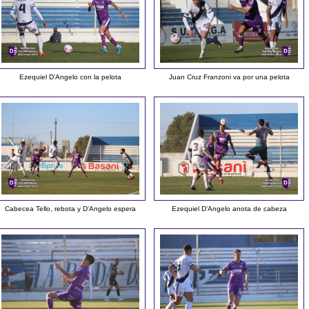
Ezequiel D'Angelo con la pelota
Juan Cruz Franzoni va por una pelota
Cabecea Tello, rebota y D'Angelo espera
Ezequiel D'Angelo anota de cabeza