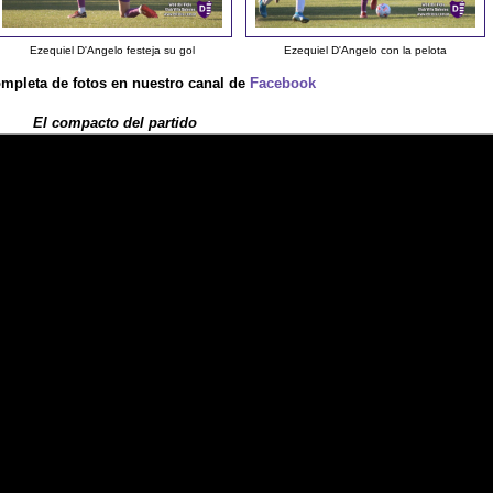
Ezequiel D'Angelo festeja su gol
Ezequiel D'Angelo con la pelota
ompleta de fotos en nuestro canal de
Facebook
El compacto del partido