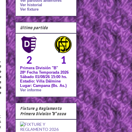
Ver partidos anteriores
Ver historial
Ver fixture
Último partido
2
1
.
n
Primera División "B"
o
28ª Fecha Temporada 2026
Sábado 01/08/26 15:00 hs.
o
Estadio: Villa Dálmine
n
Lugar: Campana (Bs. As.)
a
Ver informe
n
Fixture y Reglamento
Primera División "B" 2026
;
s
x