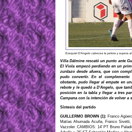
Ezequiel D'Angelo cabecea la pelota y supera al 
Villa Dálmine rescató un punto ante Gu
El Viola empezó perdiendo en un prime
zurdazo desde afuera, que con compli
pudo convertir. En el complemento 
obstante, pudo llegar al empate en u
rebote y le quedó a D'Angelo, que tam
posición en la tabla y llegar a tres 
Campana con la intención de volver a s
Síntesis del partido
GUILLERMO BROWN (1):
Franco Agüero;
Matías Ahumada Acuña, Franco Sivetti, 
Vazzoler. CAMBIOS: 14' PT Bruno Paladi