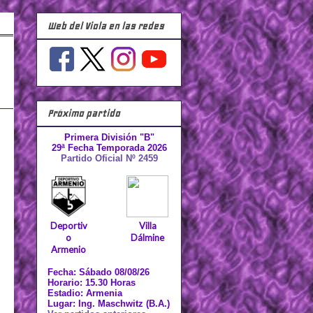
Web del Viola en las redes
Próximo partido
Primera División "B"
29ª Fecha Temporada 2026
Partido Oficial Nº 2459
Deportiv
Villa
o
Dálmine
Armenio
Fecha: Sábado 08/08/26
Horario: 15.30 Horas
Estadio: Armenia
Lugar: Ing. Maschwitz (B.A.)