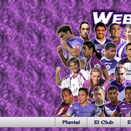
Plantel
El Club
E