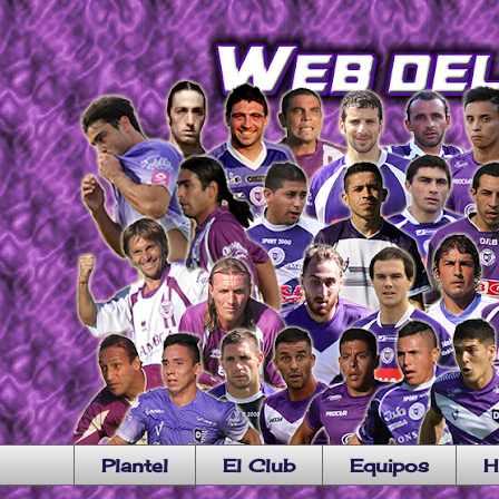
Plantel
El Club
Equipos
H