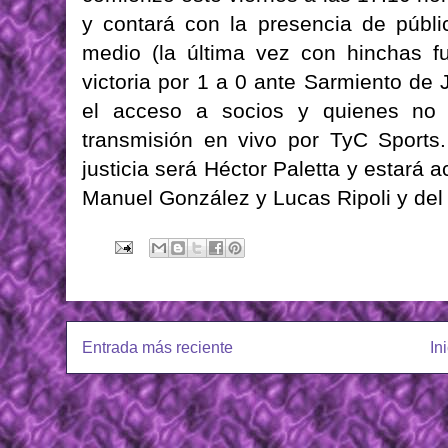
y contará con la presencia de púb
medio (la última vez con hinchas 
victoria por 1 a 0 ante Sarmiento de 
el acceso a socios y quienes no p
transmisión en vivo por TyC Sports.
justicia será Héctor Paletta y estará
Manuel González y Lucas Ripoli y del 
Entrada más reciente
In