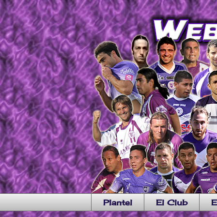
Plantel
El Club
E