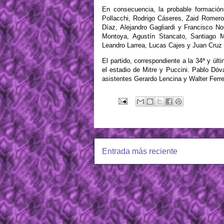
En consecuencia, la probable formación
Pollacchi, Rodrigo Cáseres, Zaid Romero
Díaz, Alejandro Gagliardi y Francisco 
Montoya, Agustín Stancato, Santiago M
Leandro Larrea, Lucas Cajes y Juan Cruz 
El partido, correspondiente a la 34ª y úl
el estadio de Mitre y Puccini. Pablo Dóva
asistentes Gerardo Lencina y Walter Ferrey
Entrada más reciente