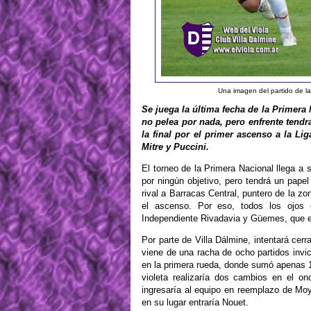
Una imagen del partido de l
Se juega la última fecha de la Primera 
no pelea por nada, pero enfrente tendr
la final por el primer ascenso a la Li
Mitre y Puccini.
El torneo de la Primera Nacional llega a s
por ningún objetivo, pero tendrá un pape
rival a Barracas Central, puntero de la zo
el ascenso. Por eso, todos los ojos 
Independiente Rivadavia y Güemes, que es
Por parte de Villa Dálmine, intentará cer
viene de una racha de ocho partidos invict
en la primera rueda, donde sumó apenas 
violeta realizaría dos cambios en el o
ingresaría al equipo en reemplazo de Moy
en su lugar entraría Nouet.