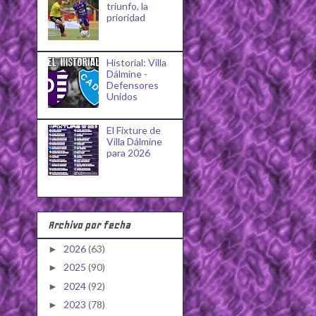
triunfo, la
prioridad
Historial: Villa
Dálmine -
Defensores
Unidos
El Fixture de
Villa Dálmine
para 2026
Archivo por fecha
2026
(63)
►
2025
(90)
►
2024
(92)
►
2023
(78)
►