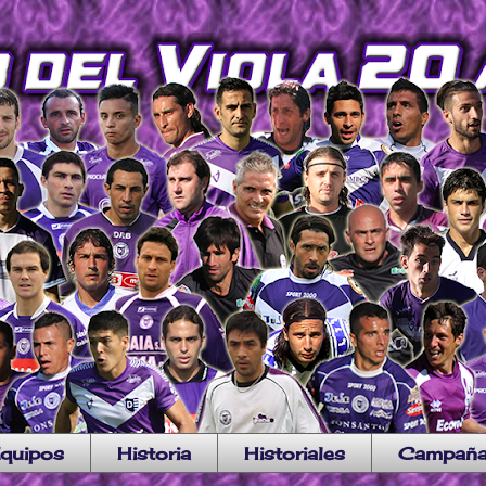
quipos
Historia
Historiales
Campañ