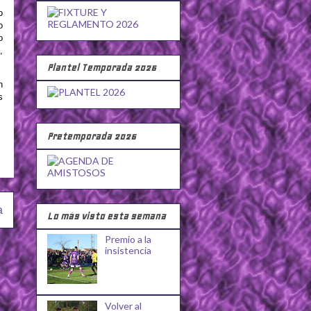
o
o
o
,
Plantel Temporada 2026
n
s
Pretemporada 2026
a
Lo más visto esta semana
Premio a la
insistencia
Volver al