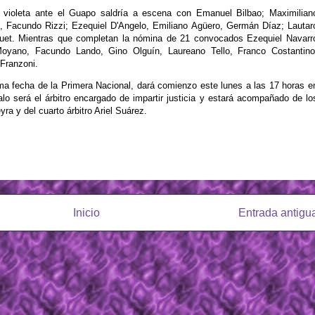
 violeta ante el Guapo saldría a escena con Emanuel Bilbao; Maximilian
, Facundo Rizzi; Ezequiel D'Angelo, Emiliano Agüero, Germán Díaz; Lautar
Nouet. Mientras que completan la nómina de 21 convocados Ezequiel Navarr
oyano, Facundo Lando, Gino Olguín, Laureano Tello, Franco Costantino
Franzoni.
tima fecha de la Primera Nacional, dará comienzo este lunes a las 17 horas e
lo será el árbitro encargado de impartir justicia y estará acompañado de lo
ra y del cuarto árbitro Ariel Suárez.
Inicio
Entrada antigu