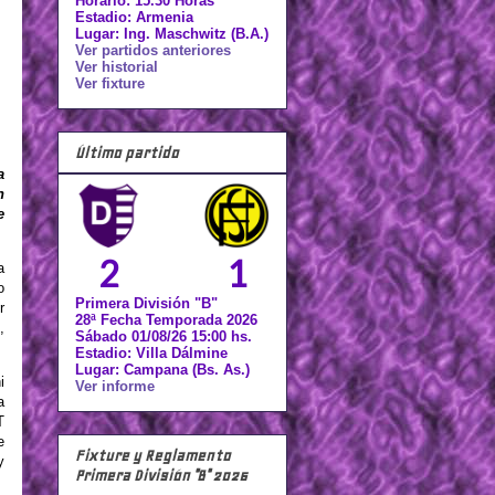
Horario: 15.30 Horas
Estadio: Armenia
Lugar: Ing. Maschwitz (B.A.)
Ver partidos anteriores
Ver historial
Ver fixture
Último partido
a
n
e
2
1
a
o
Primera División "B"
r
28ª Fecha Temporada 2026
,
Sábado 01/08/26 15:00 hs.
Estadio: Villa Dálmine
Lugar: Campana (Bs. As.)
i
Ver informe
a
T
e
Fixture y Reglamento
y
Primera División "B" 2026