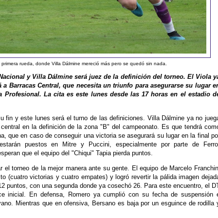
a primera rueda, donde Villa Dálmine mereció más pero se quedó sin nada.
Nacional y Villa Dálmine será juez de la definición del torneo. El Viola y
á a Barracas Central, que necesita un triunfo para asegurarse su lugar e
ga Profesional. La cita es este lunes desde las 17 horas en el estadio d
u fin y este lunes será el turno de las definiciones. Villa Dálmine ya no jueg
l central en la definición de la zona "B" del campeonato. Es que tendrá com
na, que en caso de conseguir una victoria se asegurará su lugar en la final po
estarán puestos en Mitre y Puccini, especialmente por parte de Ferro
peran que el equipo del "Chiqui" Tapia pierda puntos.
rar el torneo de la mejor manera ante su gente. El equipo de Marcelo Franchin
o (cuatro victorias y cuatro empates) y logró revertir la pálida imagen dejad
12 puntos, con una segunda donde ya cosechó 26. Para este encuentro, el D
nce inicial. En defensa, Romero ya cumplió con su fecha de suspensión 
ano. Mientras que en ofensiva, Bersano es baja por un esguince de rodilla 