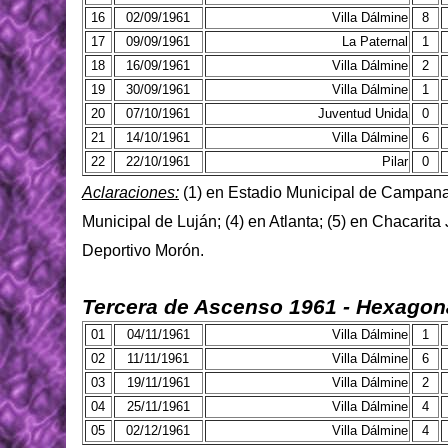
16
02/09/1961
Villa Dálmine
8
17
09/09/1961
La Paternal
1
18
16/09/1961
Villa Dálmine
2
19
30/09/1961
Villa Dálmine
1
20
07/10/1961
Juventud Unida
0
21
14/10/1961
Villa Dálmine
6
22
22/10/1961
Pilar
0
Aclaraciones:
(1) en Estadio Municipal de Campana;
Municipal de Luján; (4) en Atlanta; (5) en Chacarita 
Deportivo Morón.
Tercera de Ascenso 1961 - Hexagona
01
04/11/1961
Villa Dálmine
1
02
11/11/1961
Villa Dálmine
6
03
19/11/1961
Villa Dálmine
2
04
25/11/1961
Villa Dálmine
4
05
02/12/1961
Villa Dálmine
4