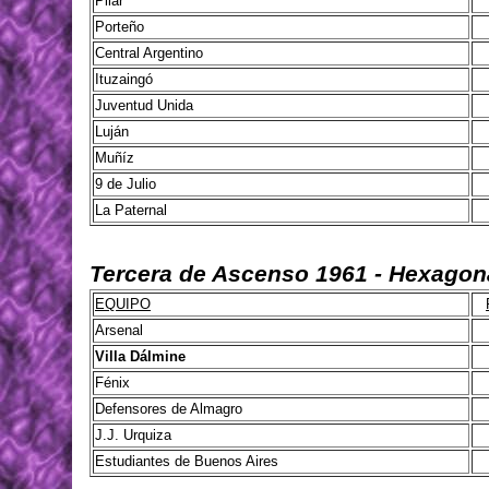
Pilar
Porteño
Central Argentino
Ituzaingó
Juventud Unida
Luján
Muñíz
9 de Julio
La Paternal
Tercera de Ascenso 1961 - Hexagona
EQUIPO
Arsenal
Villa Dálmine
Fénix
Defensores de Almagro
J.J. Urquiza
Estudiantes de Buenos Aires