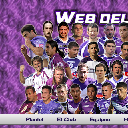
Plantel
El Club
Equipos
H