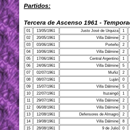
Partidos:
Tercera de Ascenso 1961 - Tempora
01
13/05/1961
Justo José de Urquiza
1
02
20/05/1961
Villa Dálmine
2
03
03/06/1961
Porteño
2
04
10/06/1961
Villa Dálmine
2
05
17/06/1961
Central Argentino
1
06
24/06/1961
Villa Dálmine
5
07
02/07/1961
Muñiz
2
08
08/07/1961
Luján
0
09
15/07/1961
Villa Dálmine
5
10
22/07/1961
Ituzaingó
1
11
29/07/1961
Villa Dálmine
2
12
06/08/1961
Villa Dálmine
3
13
12/08/1961
Defensores de Almagro
2
14
19/08/1961
Villa Dálmine
8
15
28/08/1961
9 de Julio
0