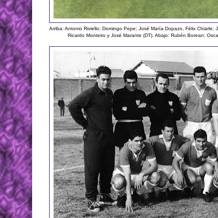
Arriba: Antonio Riviello; Domingo Pepe; José María Dopazo, Félix Chiarle; J
Ricardo Monteiro y José Marante (DT). Abajo: Rubén Borean; Osca