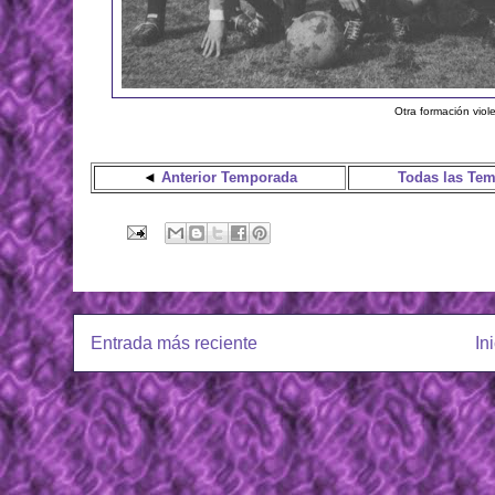
Otra formación viol
◄
Anterior Temporada
Todas las Te
Entrada más reciente
In