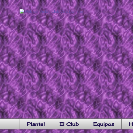
Plantel
El Club
Equipos
H