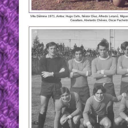
Villa Dálmine 1971. Arriba: Hugo Cefo, Néstor Díaz, Alfredo Letanú, Migu
Cavallaro, Abelardo Chéves, Oscar Fachetti,