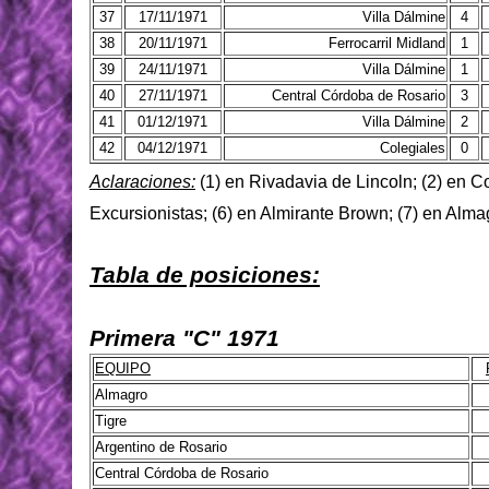
37
17/11/1971
Villa Dálmine
4
38
20/11/1971
Ferrocarril Midland
1
39
24/11/1971
Villa Dálmine
1
40
27/11/1971
Central Córdoba de Rosario
3
41
01/12/1971
Villa Dálmine
2
42
04/12/1971
Colegiales
0
Aclaraciones:
(1) en Rivadavia de Lincoln; (2) en Col
Excursionistas; (6) en Almirante Brown; (7) en Alma
Tabla de posiciones:
Primera "C" 1971
EQUIPO
Almagro
Tigre
Argentino de Rosario
Central Córdoba de Rosario