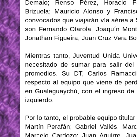
Demaio; Renso Pérez, Horacio Fa
Brizuela; Mauricio Alonso y Francis
convocados que viajarán vía aérea a 
son Fernando Otarola, Joaquín Monti
Jonathan Figueira, Juan Cruz Vera Bor
Mientras tanto, Juventud Unida Univ
necesitado de sumar para salir del 
promedios. Su DT, Carlos Ramacciot
respecto al equipo que viene de per
en Gualeguaychú, con el ingreso de 
izquierdo.
Por lo tanto, el probable equipo titula
Martín Perafán; Gabriel Vallés, Mar
Marcelo Cardozo; Juan Aguirre, Jua