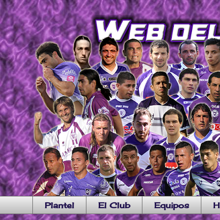
Plantel
El Club
Equipos
H