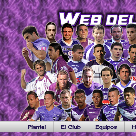
Plantel
El Club
Equipos
H