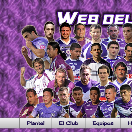
Plantel
El Club
Equipos
H