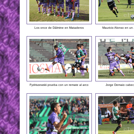
Los once de Dálmine en Mataderos
Mauricio Alonso en un 
Fydriszewski prueba con un remate al arco
Jorge Demaio cabece