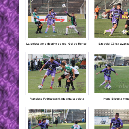
La pelota tiene destino de red. Gol de Renso.
Ezequiel Cérica avanza
Francisco Fydriszewski aguanta la pelota
Hugo Brizuela mete