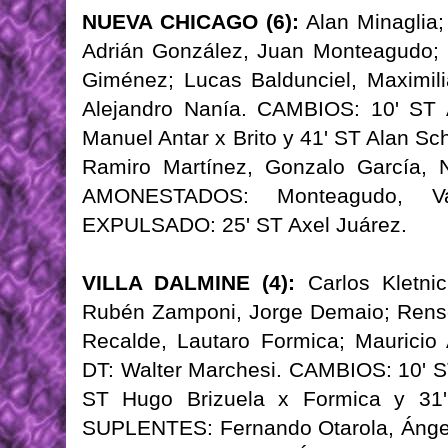
NUEVA CHICAGO (6):
Alan Minaglia;
Adrián González, Juan Monteagudo; M
Giménez; Lucas Baldunciel, Maximili
Alejandro Nanía. CAMBIOS: 10' ST 
Manuel Antar x Brito y 41' ST Alan S
Ramiro Martínez, Gonzalo García, 
AMONESTADOS: Monteagudo, Val
EXPULSADO: 25' ST Axel Juárez.
VILLA DALMINE (4):
Carlos Kletnic
Rubén Zamponi, Jorge Demaio; Renso
Recalde, Lautaro Formica; Mauricio 
DT: Walter Marchesi. CAMBIOS: 10' ST
ST Hugo Brizuela x Formica y 31' 
SUPLENTES: Fernando Otarola, Ángel