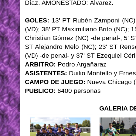
Díaz. AMONESTADO: Álvarez.
GOLES:
13' PT Rubén Zamponi (NC) 
(VD); 38' PT Maximiliano Brito (NC); 1
Christian Gómez (NC) -de penal-; 5' 
ST Alejandro Melo (NC); 23' ST Rens
(VD) -de penal- y 37' ST Ezequiel Céri
ARBITRO:
Pedro Argañaraz
ASISTENTES:
Duilio Montello y Ernes
CAMPO DE JUEGO:
Nueva Chicago 
PUBLICO:
6400 personas
GALERIA D