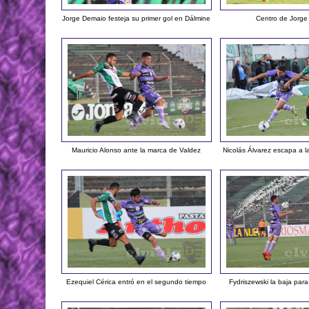
Jorge Demaio festeja su primer gol en Dálmine
Centro de Jorg
Mauricio Alonso ante la marca de Valdez
Nicolás Álvarez escapa a 
Ezequiel Cérica entró en el segundo tiempo
Fydriszewski la baja par