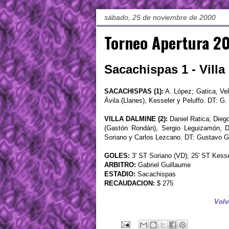
sábado, 25 de noviembre de 2000
Torneo Apertura 20
Sacachispas 1 - Villa
SACACHISPAS (1):
A. López; Gatica, Vel
Ávila (Llanes), Kesseler y Peluffo. DT: G.
VILLA DALMINE (2):
Daniel Ratica; Dieg
(Gastón Rondán), Sergio Leguizamón, Dan
Soriano y Carlos Lezcano. DT: Gustavo G
GOLES:
3' ST Soriano (VD); 25' ST Kesse
ARBITRO:
Gabriel Guillaume
ESTADIO:
Sacachispas
RECAUDACION:
$ 275
Volv