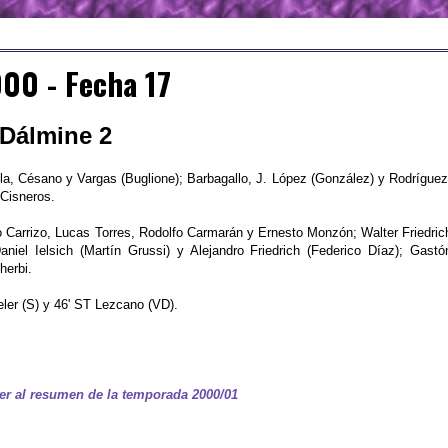
00 - Fecha 17
 Dálmine 2
la, Césano y Vargas (Buglione); Barbagallo, J. López (González) y Rodríguez
 Cisneros.
o Carrizo, Lucas Torres, Rodolfo Carmarán y Ernesto Monzón; Walter Friedric
iel Ielsich (Martín Grussi) y Alejandro Friedrich (Federico Díaz); Gastó
herbi.
ler (S) y 46' ST Lezcano (VD).
er al resumen de la temporada 2000/01