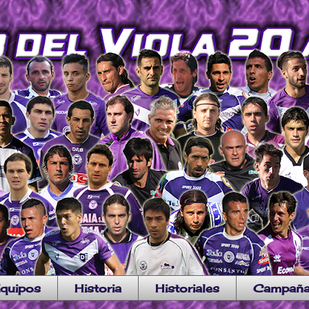
quipos
Historia
Historiales
Campañ