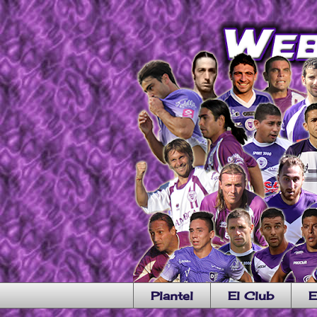
Plantel
El Club
E