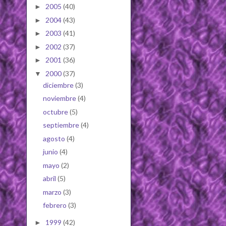
2005
(40)
►
2004
(43)
►
2003
(41)
►
2002
(37)
►
2001
(36)
►
2000
(37)
▼
diciembre
(3)
noviembre
(4)
octubre
(5)
septiembre
(4)
agosto
(4)
junio
(4)
mayo
(2)
abril
(5)
marzo
(3)
febrero
(3)
1999
(42)
►