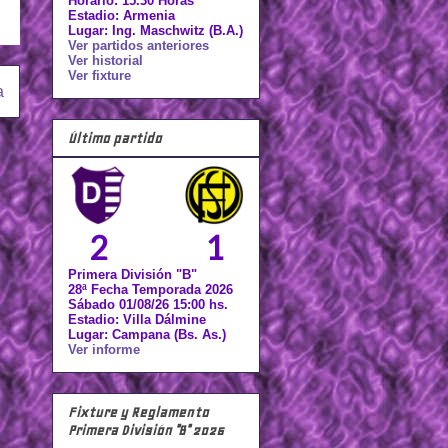
Horario: 15.30 Horas
Estadio: Armenia
Lugar: Ing. Maschwitz (B.A.)
Ver partidos anteriores
Ver historial
Ver fixture
a
Último partido
2
1
Primera División "B"
28ª Fecha Temporada 2026
Sábado 01/08/26 15:00 hs.
Estadio: Villa Dálmine
Lugar: Campana (Bs. As.)
Ver informe
Fixture y Reglamento
Primera División "B" 2026