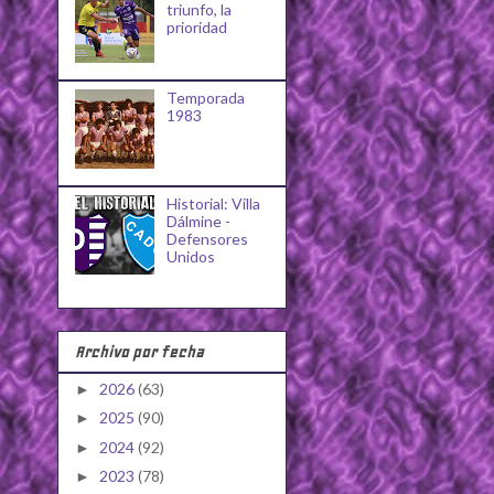
triunfo, la
prioridad
Temporada
1983
Historial: Villa
Dálmine -
Defensores
Unidos
Archivo por fecha
2026
(63)
►
2025
(90)
►
2024
(92)
►
2023
(78)
►