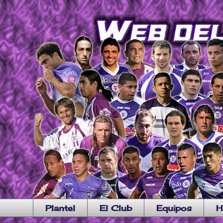
Plantel
El Club
Equipos
H