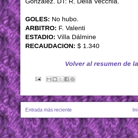
González. DT: R. Della Vecchia.
GOLES:
No hubo.
ARBITRO:
F. Valenti
ESTADIO:
Villa Dálmine
RECAUDACION:
$ 1.340
Volver al resumen de l
Entrada más reciente
In