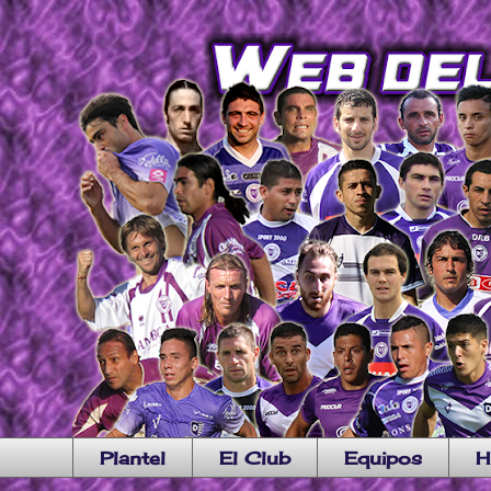
Plantel
El Club
Equipos
H