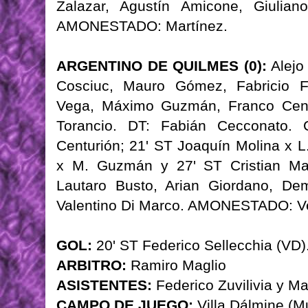
Zalazar, Agustín Amicone, Giulian
AMONESTADO: Martínez.
ARGENTINO DE QUILMES (0):
Alejo
Cosciuc, Mauro Gómez, Fabricio Fi
Vega, Máximo Guzmán, Franco Centu
Torancio. DT: Fabián Cecconato.
Centurión; 21' ST Joaquín Molina x 
x M. Guzmán y 27' ST Cristian M
Lautaro Busto, Arian Giordano, De
Valentino Di Marco. AMONESTADO: V
GOL:
20' ST Federico Sellecchia (VD)
ARBITRO:
Ramiro Maglio
ASISTENTES:
Federico Zuvilivia y M
CAMPO DE JUEGO:
Villa Dálmine (M