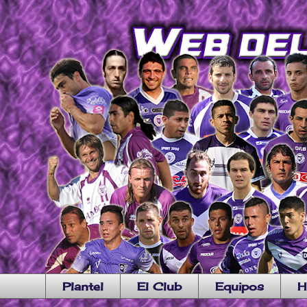
Plantel
El Club
Equipos
H