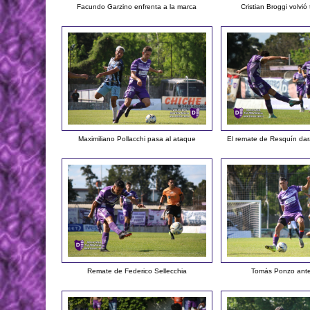
Facundo Garzino enfrenta a la marca
Cristian Broggi volvió 
Maximiliano Pollacchi pasa al ataque
El remate de Resquín dar
Remate de Federico Sellecchia
Tomás Ponzo ante