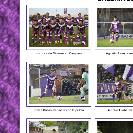
Los once de Dálmine en Campana
Agustín Pereyra m
Tomás Bacas maniobra con la pelota
Gonzalo Groba me