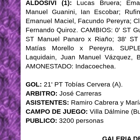
ALDOSIVI (1):
Lucas Bruera; Emanu
Manuel Guanini, Ian Escobar; Rufi
Emanuel Maciel, Facundo Pereyra; Cl
Fernando Quiroz. CAMBIOS: 0' ST Gu
ST Manuel Panaro x Riaño; 38' ST 
Matías Morello x Pereyra. SUPLEN
Laquidain, Juan Manuel Vázquez, B
AMONESTADO: Indacoechea.
GOL:
21' PT Tobías Cervera (A).
ARBITRO:
José Carreras
ASISTENTES:
Ramiro Cabrera y Marí
CAMPO DE JUEGO:
Villa Dálmine (B
PUBLICO:
3200 personas
GALERIA D