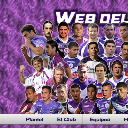
Plantel
El Club
Equipos
H