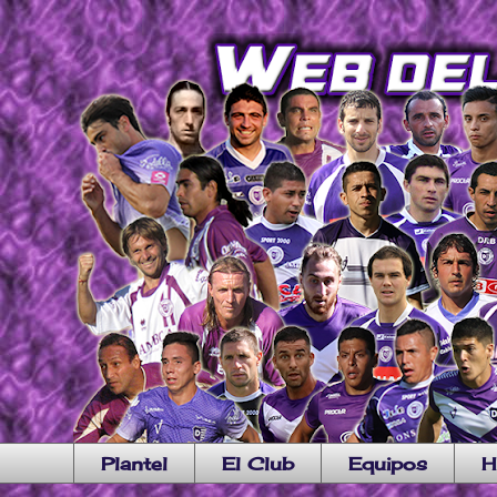
Plantel
El Club
Equipos
H