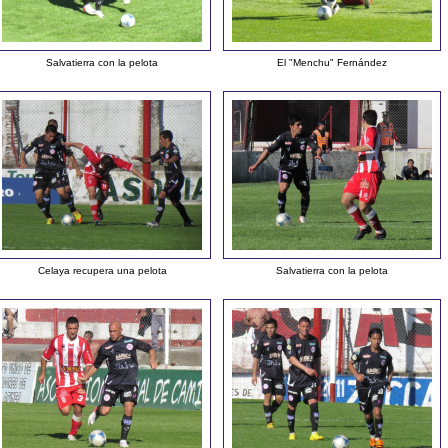
Salvatierra con la pelota
El "Menchu" Fernández
Celaya recupera una pelota
Salvatierra con la pelota