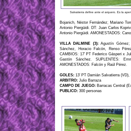
Salvatierra define ante el arquero. Es la ape
Bojanich, Néstor Fernández; Mariano Torr
Antonio Piergüidi. DT: Juan Carlos Kop
Antonio Piergüidi. AMONESTADOS: Cano, 
VILLA DALMINE (3):
Agustín Gómez; J
Sánchez, Horacio Falcón, Renso Pérez
CAMBIOS: 17' PT Federico Gásperi x Juli
Gastón Sánchez. SUPLENTES: Emman
AMONESTADOS: Falcón y Raúl Pérez.
GOLES:
13' PT Damián Salvatierra (VD), 
ARBITRO:
Julio Barraza
CAMPO DE JUEGO:
Barracas Central (E
PUBLICO:
300 personas