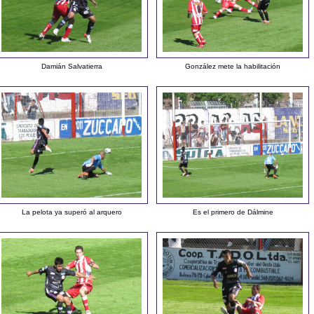
Damián Salvatierra
González mete la habilitación
La pelota ya superó al arquero
Es el primero de Dálmine