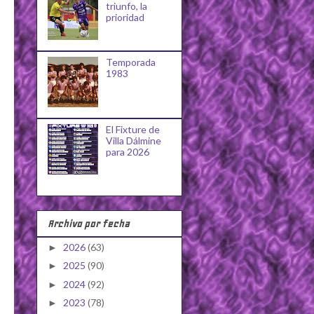
triunfo, la
prioridad
Temporada
1983
El Fixture de
Villa Dálmine
para 2026
Archivo por fecha
2026
(63)
►
2025
(90)
►
2024
(92)
►
2023
(78)
►