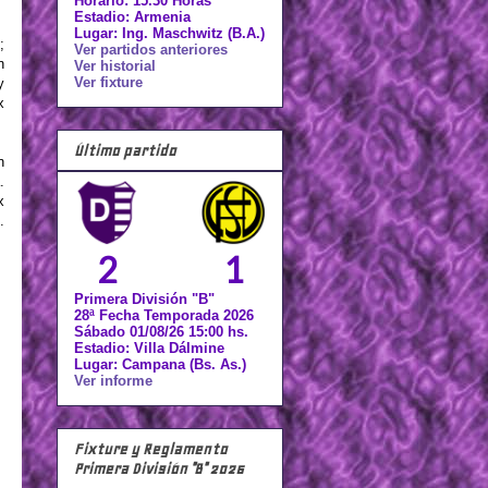
Horario: 15.30 Horas
Estadio: Armenia
Lugar: Ing. Maschwitz (B.A.)
;
Ver partidos anteriores
n
Ver historial
Ver fixture
y
x
Último partido
n
.
x
.
2
1
Primera División "B"
28ª Fecha Temporada 2026
Sábado 01/08/26 15:00 hs.
Estadio: Villa Dálmine
Lugar: Campana (Bs. As.)
Ver informe
Fixture y Reglamento
Primera División "B" 2026