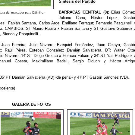
Síntesis del Partido
BARRACAS CENTRAL (0):
Elías Gómez
rtura del marcador para Dálmine.
Juliano Cano, Néstor López, Gastó
esi, Fabián Santana, Carlos Arce, Emiliano Ferragut; Fernando Pasquinelli 
riva. CAMBIOS: ST Mauro Rubira x Fabián Santana y ST Gustavo Gutiérrez 
Bianco y Pasquinelli.
uan Ferreira, Julio Navarro, Ezequiel Fernández, Juan Celaya; Gastó
; Raúl Pérez, Esteban González; Damián Salvatierra. DT: Walter Otta
o Navarro; 14' ST Diego Grecco x Horacio Falcón y 34' ST Yair Rodríguez 
uel Coesta, Maximiliano Badell, Sergio Diduch y Héctor Arrigo
35' PT Damián Salvatierra (VD) -de penal- y 47' PT Gastón Sánchez (VD).
xcelente)
GALERIA DE FOTOS