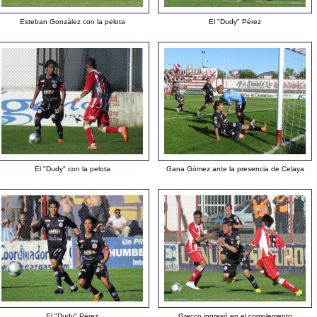
Esteban González con la pelota
El "Dudy" Pérez
El "Dudy" con la pelota
Gana Gómez ante la presencia de Celaya
El "Dudy" Pérez
Grecco ingresó en el complemento