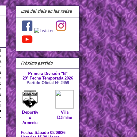
Web del Viola en las redes
4
s
a
Próximo partido
e
e
Primera División "B"
a
29ª Fecha Temporada 2026
Partido Oficial Nº 2459
o
a
s
,
l
r
Deportiv
Villa
.
o
Dálmine
Armenio
Fecha: Sábado 08/08/26