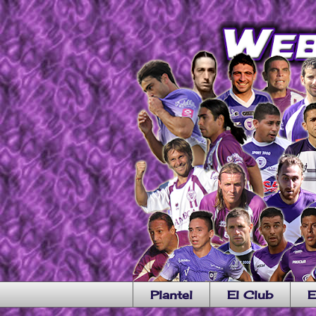
Plantel
El Club
E