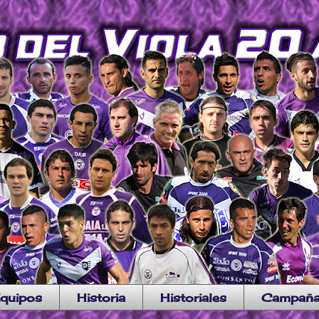
quipos
Historia
Historiales
Campañ