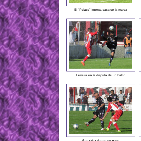
El "Polaco" intenta sacarse la marca
Ferreira en la disputa de un balón
González dando un pase