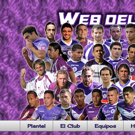
Plantel
El Club
Equipos
H