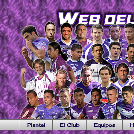
Plantel
El Club
Equipos
H