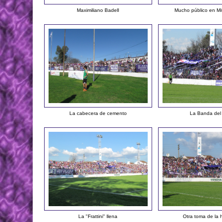
Maximiliano Badell
Mucho público en Mit
La cabecera de cemento
La Banda del 
La "Frattini" llena
Otra toma de la 