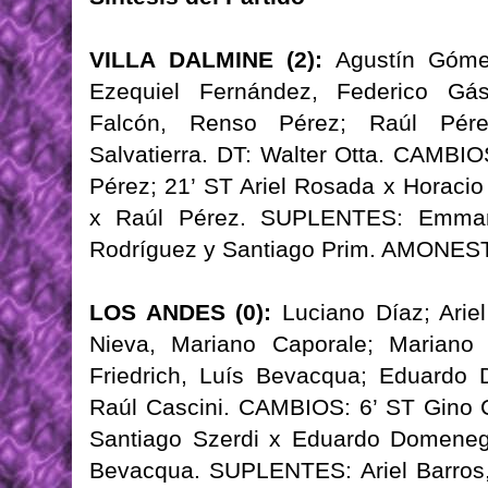
VILLA DALMINE (2):
Agustín Gómez;
Ezequiel Fernández, Federico Gás
Falcón, Renso Pérez; Raúl Pér
Salvatierra. DT: Walter Otta. CAMBI
Pérez; 21’ ST Ariel Rosada x Horacio
x Raúl Pérez. SUPLENTES: Emmanue
Rodríguez y Santiago Prim. AMONES
LOS ANDES (0):
Luciano Díaz; Ariel
Nieva, Mariano Caporale; Mariano B
Friedrich, Luís Bevacqua; Eduardo 
Raúl Cascini. CAMBIOS: 6’ ST Gino Cl
Santiago Szerdi x Eduardo Domenegh
Bevacqua. SUPLENTES: Ariel Barros,