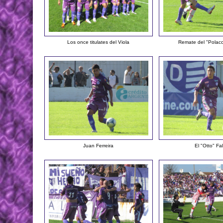
Los once titulates del Viola
Remate del "Polac
Juan Ferreira
El "Otto" Fa