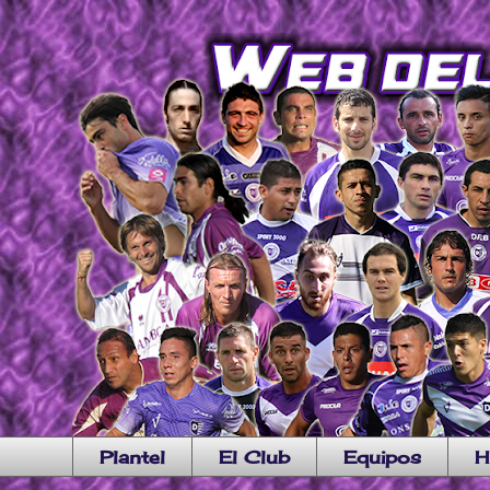
Plantel
El Club
Equipos
H